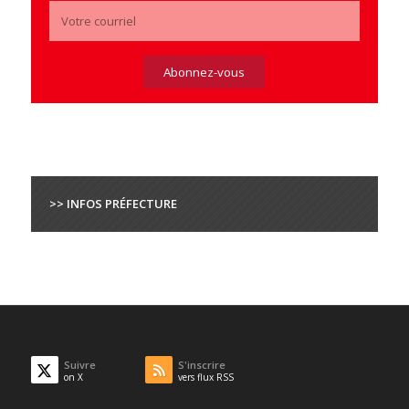
>> INFOS PRÉFECTURE
Suivre
S'inscrire
on X
vers flux RSS