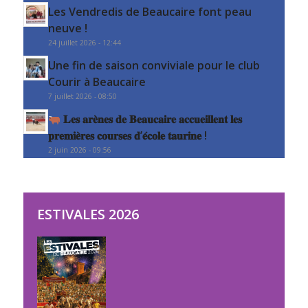
Les Vendredis de Beaucaire font peau
neuve !
24 juillet 2026 - 12:44
Une fin de saison conviviale pour le club
Courir à Beaucaire
7 juillet 2026 - 08:50
𝐋𝐞𝐬 𝐚𝐫𝐞̀𝐧𝐞𝐬 𝐝𝐞 𝐁𝐞𝐚𝐮𝐜𝐚𝐢𝐫𝐞 𝐚𝐜𝐜𝐮𝐞𝐢𝐥𝐥𝐞𝐧𝐭 𝐥𝐞𝐬
𝐩𝐫𝐞𝐦𝐢𝐞̀𝐫𝐞𝐬 𝐜𝐨𝐮𝐫𝐬𝐞𝐬 𝐝’𝐞́𝐜𝐨𝐥𝐞 𝐭𝐚𝐮𝐫𝐢𝐧𝐞 !
2 juin 2026 - 09:56
ESTIVALES 2026