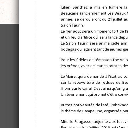
Julien Sanchez a mis en lumière l
Beaucaire (anciennement Les Beaux Qu
année, se dérouleront du 21 juillet 
Salon Taurin.
Le 1er août sera un moment fort de l’
et un feu d’artifice qui sera lancé depu
Le Salon Taurin sera animé cette ann
bodegas qui attirent tant de jeunes gard
Pour les fidèles de l’émission The Voic
les Arènes, avec de jeunes artistes des
Le Maire, qui a demandé à l’Etat, au co
sur la réouverture de l’écluse de Be
l’honneur le canal. C’est ainsi qu’un gra
Un événement qui promet d’être convivia
Autres nouveautés de l’été : l’abrivado 
le thème de Pampelune, organisée par 
Mireille Fougasse, adjointe aux festi
Équestres. Une édition 2016 qui s’ann