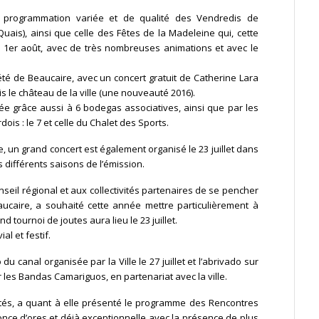
a programmation variée et de qualité des Vendredis de
ais), ainsi que celle des Fêtes de la Madeleine qui, cet
te
au 1er août, avec de très nombreuses animations et avec le
été de Beaucaire, avec un concert gratuit de Catherine Lara
is le château de la ville (une nouveauté 2016).
ée grâce aussi à 6 bodegas associatives, ainsi que par les
ois : le 7 et celle du Chalet des Sports.
e, un grand concert est également organisé le 23 juillet dans
 différents saisons de l’émission.
nseil régional et aux collectivités partenaires de se pencher
aucaire, a souhaité cette année mettre particulièrement à
nd tournoi de joutes aura lieu le 23 juillet.
l et festif.
du canal organisée par la Ville le 27 juillet et l’abrivado sur
les Bandas Camariguos, en partenariat avec la ville.
vités, a quant à elle présenté le programme des Rencontres
once d’ores et déjà exceptionnelle avec la présence de plus