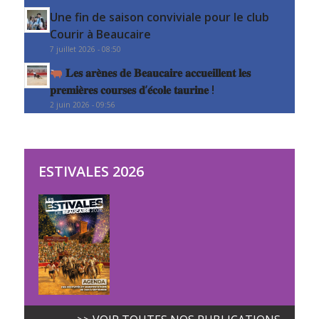
Une fin de saison conviviale pour le club
Courir à Beaucaire
7 juillet 2026 - 08:50
𝐋𝐞𝐬 𝐚𝐫𝐞̀𝐧𝐞𝐬 𝐝𝐞 𝐁𝐞𝐚𝐮𝐜𝐚𝐢𝐫𝐞 𝐚𝐜𝐜𝐮𝐞𝐢𝐥𝐥𝐞𝐧𝐭 𝐥𝐞𝐬
𝐩𝐫𝐞𝐦𝐢𝐞̀𝐫𝐞𝐬 𝐜𝐨𝐮𝐫𝐬𝐞𝐬 𝐝’𝐞́𝐜𝐨𝐥𝐞 𝐭𝐚𝐮𝐫𝐢𝐧𝐞 !
2 juin 2026 - 09:56
ESTIVALES 2026