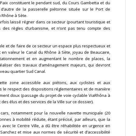
a Paix constituent le pendant sud, du Cours Gambetta et du
 d’autre de la passerelle piétonne située sur le Port de
Rhône à Sète.
parfois laissé régner dans ce secteur (pourtant touristique et
 des des règles d’urbanisme, et n’ont pas tenu compte des
le et de faire de ce secteur un espace plus respectueux et
nt en valeur le Canal du Rhône à Sète, joyau de Beaucaire,
stationnement et en augmentant le nombre de places, la
 réaliser des travaux d’aménagement majeurs, qui devront
uveau quartier Sud Canal.
cette zone accessible aux piétons, aux cyclistes et aux
 le respect des dispositions réglementaires et de manière
acement doux (passage du projet de voie cyclable ViaRhôna à
des élus et des services de la Ville sur ce dossier).
de cars, notamment pour la nouvelle navette municipale (20
s à mobilité réduite, étant précisé, par ailleurs, que la
n avec le Centre Ville, a dû être réhabilitée en urgence en
nchez et mise aux normes de sécurité et d’accessibilité