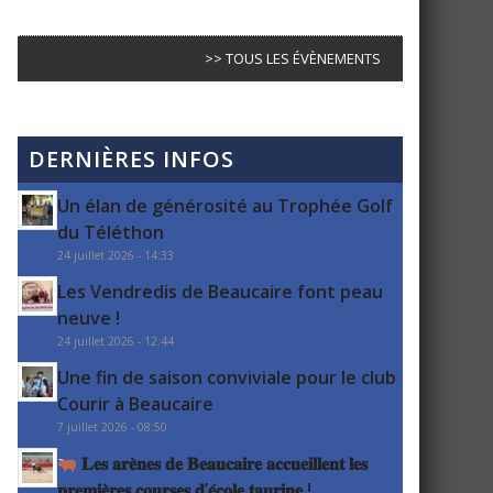
>> TOUS LES ÉVÈNEMENTS
DERNIÈRES INFOS
Un élan de générosité au Trophée Golf
du Téléthon
24 juillet 2026 - 14:33
Les Vendredis de Beaucaire font peau
neuve !
24 juillet 2026 - 12:44
Une fin de saison conviviale pour le club
Courir à Beaucaire
7 juillet 2026 - 08:50
𝐋𝐞𝐬 𝐚𝐫𝐞̀𝐧𝐞𝐬 𝐝𝐞 𝐁𝐞𝐚𝐮𝐜𝐚𝐢𝐫𝐞 𝐚𝐜𝐜𝐮𝐞𝐢𝐥𝐥𝐞𝐧𝐭 𝐥𝐞𝐬
𝐩𝐫𝐞𝐦𝐢𝐞̀𝐫𝐞𝐬 𝐜𝐨𝐮𝐫𝐬𝐞𝐬 𝐝’𝐞́𝐜𝐨𝐥𝐞 𝐭𝐚𝐮𝐫𝐢𝐧𝐞 !