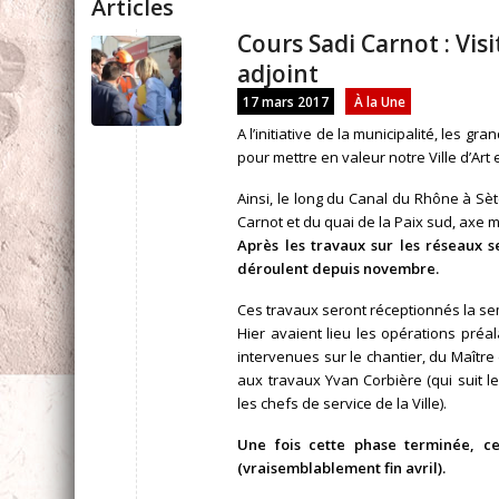
Articles
Cours Sadi Carnot : Vis
adjoint
17 mars 2017
À la Une
A l’initiative de la municipalité, les 
pour mettre en valeur notre Ville d’Art e
Ainsi, le long du Canal du Rhône à Sèt
Carnot et du quai de la Paix sud, axe m
Après les travaux sur les réseaux s
déroulent depuis novembre.
Ces travaux seront réceptionnés la s
Hier avaient lieu les opérations préa
intervenues sur le chantier, du Maîtr
aux travaux Yvan Corbière (qui suit l
les chefs de service de la Ville).
Une fois cette phase terminée, c
(vraisemblablement fin avril).