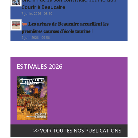
Courir à Beaucaire
7 juillet 2026 - 08:50
𝐋𝐞𝐬 𝐚𝐫𝐞̀𝐧𝐞𝐬 𝐝𝐞 𝐁𝐞𝐚𝐮𝐜𝐚𝐢𝐫𝐞 𝐚𝐜𝐜𝐮𝐞𝐢𝐥𝐥𝐞𝐧𝐭 𝐥𝐞𝐬
𝐩𝐫𝐞𝐦𝐢𝐞̀𝐫𝐞𝐬 𝐜𝐨𝐮𝐫𝐬𝐞𝐬 𝐝’𝐞́𝐜𝐨𝐥𝐞 𝐭𝐚𝐮𝐫𝐢𝐧𝐞 !
2 juin 2026 - 09:56
ESTIVALES 2026
>> VOIR TOUTES NOS PUBLICATIONS