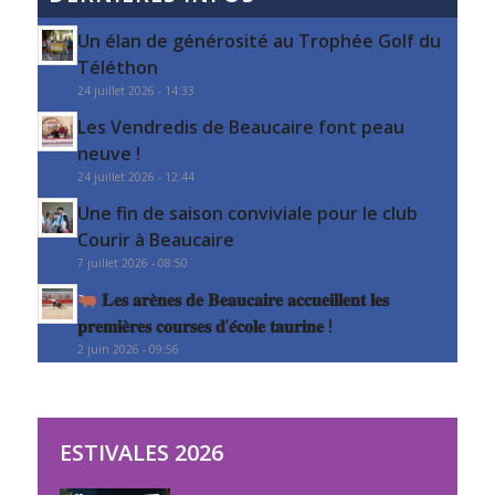
Un élan de générosité au Trophée Golf du
Téléthon
24 juillet 2026 - 14:33
Les Vendredis de Beaucaire font peau
neuve !
24 juillet 2026 - 12:44
Une fin de saison conviviale pour le club
Courir à Beaucaire
7 juillet 2026 - 08:50
𝐋𝐞𝐬 𝐚𝐫𝐞̀𝐧𝐞𝐬 𝐝𝐞 𝐁𝐞𝐚𝐮𝐜𝐚𝐢𝐫𝐞 𝐚𝐜𝐜𝐮𝐞𝐢𝐥𝐥𝐞𝐧𝐭 𝐥𝐞𝐬
𝐩𝐫𝐞𝐦𝐢𝐞̀𝐫𝐞𝐬 𝐜𝐨𝐮𝐫𝐬𝐞𝐬 𝐝’𝐞́𝐜𝐨𝐥𝐞 𝐭𝐚𝐮𝐫𝐢𝐧𝐞 !
2 juin 2026 - 09:56
ESTIVALES 2026