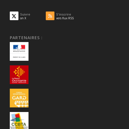
Suivre
S'inscrire
on X
vers flux RSS
PARTENAIRES :