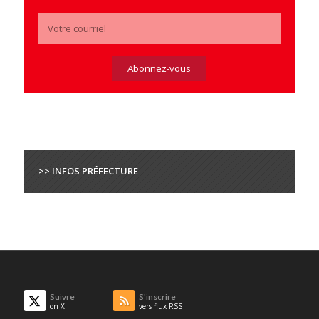
>> INFOS PRÉFECTURE
Suivre
S'inscrire
on X
vers flux RSS