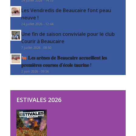
24 juillet 2026 - 14:33
Les Vendredis de Beaucaire font peau
neuve !
24 juillet 2026 - 12:44
Une fin de saison conviviale pour le club
Courir à Beaucaire
7 juillet 2026 - 08:50
𝐋𝐞𝐬 𝐚𝐫𝐞̀𝐧𝐞𝐬 𝐝𝐞 𝐁𝐞𝐚𝐮𝐜𝐚𝐢𝐫𝐞 𝐚𝐜𝐜𝐮𝐞𝐢𝐥𝐥𝐞𝐧𝐭 𝐥𝐞𝐬
𝐩𝐫𝐞𝐦𝐢𝐞̀𝐫𝐞𝐬 𝐜𝐨𝐮𝐫𝐬𝐞𝐬 𝐝’𝐞́𝐜𝐨𝐥𝐞 𝐭𝐚𝐮𝐫𝐢𝐧𝐞 !
2 juin 2026 - 09:56
ESTIVALES 2026