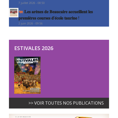
7 juillet 2026 - 08:50
𝐋𝐞𝐬 𝐚𝐫𝐞̀𝐧𝐞𝐬 𝐝𝐞 𝐁𝐞𝐚𝐮𝐜𝐚𝐢𝐫𝐞 𝐚𝐜𝐜𝐮𝐞𝐢𝐥𝐥𝐞𝐧𝐭 𝐥𝐞𝐬
𝐩𝐫𝐞𝐦𝐢𝐞̀𝐫𝐞𝐬 𝐜𝐨𝐮𝐫𝐬𝐞𝐬 𝐝’𝐞́𝐜𝐨𝐥𝐞 𝐭𝐚𝐮𝐫𝐢𝐧𝐞 !
2 juin 2026 - 09:56
ESTIVALES 2026
>> VOIR TOUTES NOS PUBLICATIONS