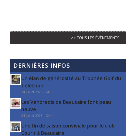
>> TOUS LES ÉVÈNEMENTS
DERNIÈRES INFOS
Un élan de générosité au Trophée Golf du
Téléthon
24 juillet 2026 - 14:33
Les Vendredis de Beaucaire font peau
neuve !
24 juillet 2026 - 12:44
Une fin de saison conviviale pour le club
Courir à Beaucaire