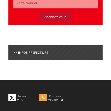
>> INFOS PRÉFECTURE
Suivre
S'inscrire
on X
vers flux RSS