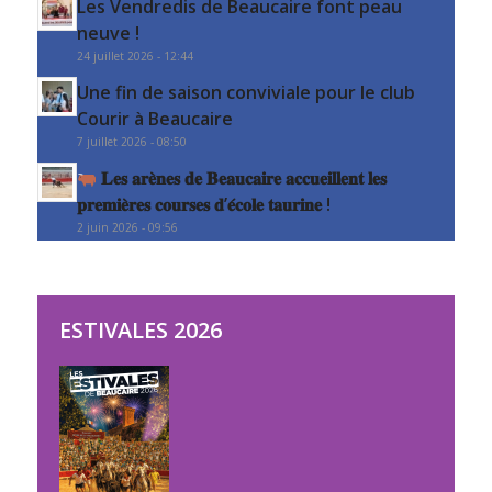
Les Vendredis de Beaucaire font peau
neuve !
24 juillet 2026 - 12:44
Une fin de saison conviviale pour le club
Courir à Beaucaire
7 juillet 2026 - 08:50
𝐋𝐞𝐬 𝐚𝐫𝐞̀𝐧𝐞𝐬 𝐝𝐞 𝐁𝐞𝐚𝐮𝐜𝐚𝐢𝐫𝐞 𝐚𝐜𝐜𝐮𝐞𝐢𝐥𝐥𝐞𝐧𝐭 𝐥𝐞𝐬
𝐩𝐫𝐞𝐦𝐢𝐞̀𝐫𝐞𝐬 𝐜𝐨𝐮𝐫𝐬𝐞𝐬 𝐝’𝐞́𝐜𝐨𝐥𝐞 𝐭𝐚𝐮𝐫𝐢𝐧𝐞 !
2 juin 2026 - 09:56
ESTIVALES 2026