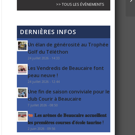
>> TOUS LES ÉVÈNEMENTS
DERNIÈRES INFOS
Un élan de générosité au Trophée
Golf du Téléthon
24 juillet 2026 - 14:33
Les Vendredis de Beaucaire font
peau neuve !
24 juillet 2026 - 12:44
Une fin de saison conviviale pour le
club Courir à Beaucaire
7 juillet 2026 - 08:50
𝐋𝐞𝐬 𝐚𝐫𝐞̀𝐧𝐞𝐬 𝐝𝐞 𝐁𝐞𝐚𝐮𝐜𝐚𝐢𝐫𝐞 𝐚𝐜𝐜𝐮𝐞𝐢𝐥𝐥𝐞𝐧𝐭
𝐥𝐞𝐬 𝐩𝐫𝐞𝐦𝐢𝐞̀𝐫𝐞𝐬 𝐜𝐨𝐮𝐫𝐬𝐞𝐬 𝐝’𝐞́𝐜𝐨𝐥𝐞 𝐭𝐚𝐮𝐫𝐢𝐧𝐞 !
2 juin 2026 - 09:56