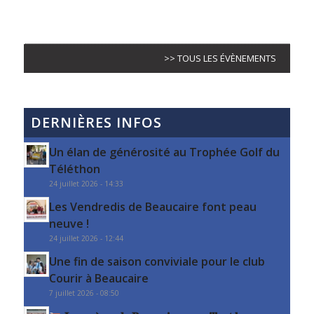
>> TOUS LES ÉVÈNEMENTS
DERNIÈRES INFOS
Un élan de générosité au Trophée Golf du
Téléthon
24 juillet 2026 - 14:33
Les Vendredis de Beaucaire font peau
neuve !
24 juillet 2026 - 12:44
Une fin de saison conviviale pour le club
Courir à Beaucaire
7 juillet 2026 - 08:50