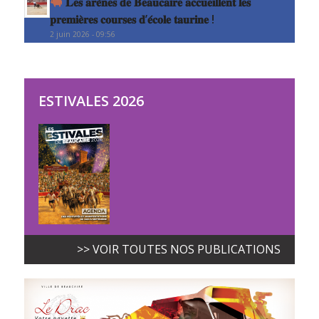
𝐋𝐞𝐬 𝐚𝐫𝐞̀𝐧𝐞𝐬 𝐝𝐞 𝐁𝐞𝐚𝐮𝐜𝐚𝐢𝐫𝐞 𝐚𝐜𝐜𝐮𝐞𝐢𝐥𝐥𝐞𝐧𝐭 𝐥𝐞𝐬
𝐩𝐫𝐞𝐦𝐢𝐞̀𝐫𝐞𝐬 𝐜𝐨𝐮𝐫𝐬𝐞𝐬 𝐝’𝐞́𝐜𝐨𝐥𝐞 𝐭𝐚𝐮𝐫𝐢𝐧𝐞 !
2 juin 2026 - 09:56
ESTIVALES 2026
>> VOIR TOUTES NOS PUBLICATIONS