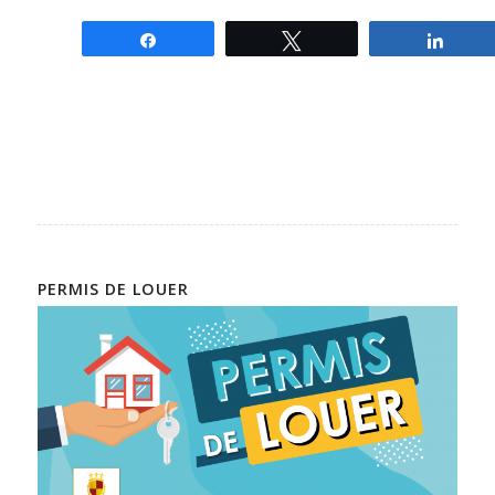
Partagez
Tweetez
Parta
PERMIS DE LOUER