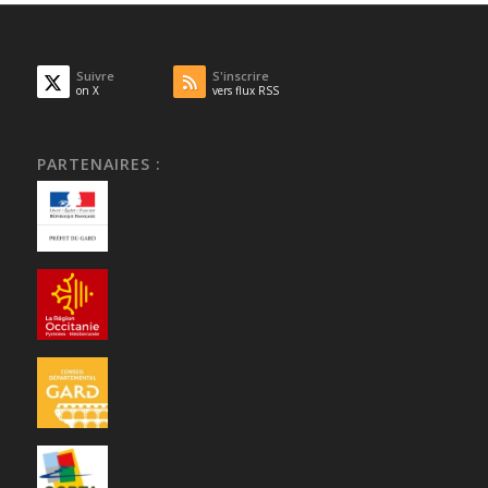
Suivre
S'inscrire
on X
vers flux RSS
PARTENAIRES :