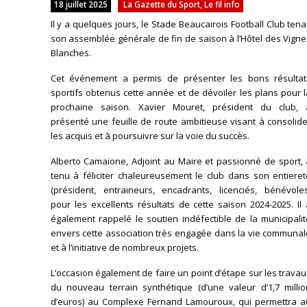
18 juillet 2025
La Gazette du Sport
,
Le fil info
Il y a quelques jours, le Stade Beaucairois Football Club tena
son assemblée générale de fin de saison à l’Hôtel des Vign
Blanches.
Cet événement a permis de présenter les bons résultat
sportifs obtenus cette année et de dévoiler les plans pour 
prochaine saison. Xavier Mouret, président du club, 
présenté une feuille de route ambitieuse visant à consolid
les acquis et à poursuivre sur la voie du succès.
Alberto Camaione, Adjoint au Maire et passionné de sport, 
tenu à féliciter chaleureusement le club dans son entieret
(président, entraineurs, encadrants, licenciés, bénévoles
pour les excellents résultats de cette saison 2024-2025. Il
également rappelé le soutien indéfectible de la municipali
envers cette association très engagée dans la vie communal
et à l’initiative de nombreux projets.
L’occasion également de faire un point d’étape sur les trava
du nouveau terrain synthétique (d’une valeur d’1,7 millio
d’euros) au Complexe Fernand Lamouroux, qui permettra a