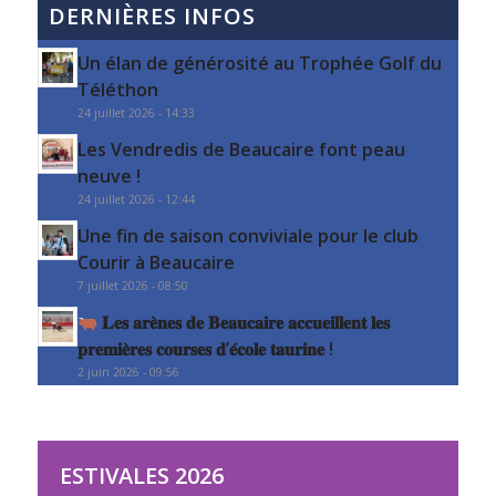
DERNIÈRES INFOS
Un élan de générosité au Trophée Golf du
Téléthon
24 juillet 2026 - 14:33
Les Vendredis de Beaucaire font peau
neuve !
24 juillet 2026 - 12:44
Une fin de saison conviviale pour le club
Courir à Beaucaire
7 juillet 2026 - 08:50
𝐋𝐞𝐬 𝐚𝐫𝐞̀𝐧𝐞𝐬 𝐝𝐞 𝐁𝐞𝐚𝐮𝐜𝐚𝐢𝐫𝐞 𝐚𝐜𝐜𝐮𝐞𝐢𝐥𝐥𝐞𝐧𝐭 𝐥𝐞𝐬
𝐩𝐫𝐞𝐦𝐢𝐞̀𝐫𝐞𝐬 𝐜𝐨𝐮𝐫𝐬𝐞𝐬 𝐝’𝐞́𝐜𝐨𝐥𝐞 𝐭𝐚𝐮𝐫𝐢𝐧𝐞 !
2 juin 2026 - 09:56
ESTIVALES 2026