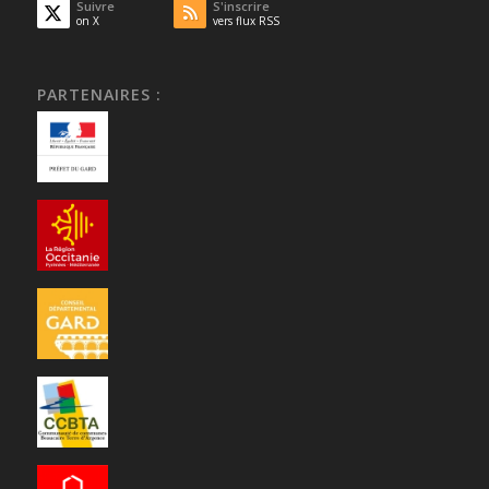
Suivre
S'inscrire
on X
vers flux RSS
PARTENAIRES :