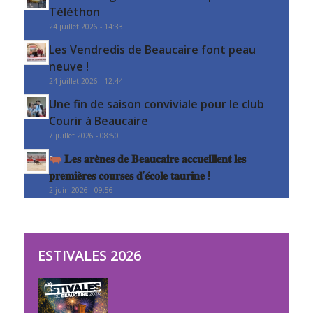
Téléthon
24 juillet 2026 - 14:33
Les Vendredis de Beaucaire font peau
neuve !
24 juillet 2026 - 12:44
Une fin de saison conviviale pour le club
Courir à Beaucaire
7 juillet 2026 - 08:50
𝐋𝐞𝐬 𝐚𝐫𝐞̀𝐧𝐞𝐬 𝐝𝐞 𝐁𝐞𝐚𝐮𝐜𝐚𝐢𝐫𝐞 𝐚𝐜𝐜𝐮𝐞𝐢𝐥𝐥𝐞𝐧𝐭 𝐥𝐞𝐬
𝐩𝐫𝐞𝐦𝐢𝐞̀𝐫𝐞𝐬 𝐜𝐨𝐮𝐫𝐬𝐞𝐬 𝐝’𝐞́𝐜𝐨𝐥𝐞 𝐭𝐚𝐮𝐫𝐢𝐧𝐞 !
2 juin 2026 - 09:56
ESTIVALES 2026