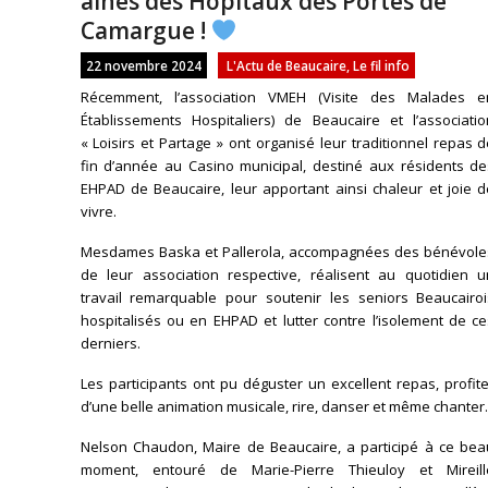
aînés des Hôpitaux des Portes de
Camargue !
22 novembre 2024
L'Actu de Beaucaire
,
Le fil info
Récemment, l’association VMEH (Visite des Malades e
Établissements Hospitaliers) de Beaucaire et l’associatio
« Loisirs et Partage » ont organisé leur traditionnel repas 
fin d’année au Casino municipal, destiné aux résidents de
EHPAD de Beaucaire, leur apportant ainsi chaleur et joie d
vivre.
Mesdames Baska et Pallerola, accompagnées des bénévole
de leur association respective, réalisent au quotidien u
travail remarquable pour soutenir les seniors Beaucairoi
hospitalisés ou en EHPAD et lutter contre l’isolement de c
derniers.
Les participants ont pu déguster un excellent repas, profit
d’une belle animation musicale, rire, danser et même chanter.
Nelson Chaudon, Maire de Beaucaire, a participé à ce bea
moment, entouré de Marie-Pierre Thieuloy et Mireill