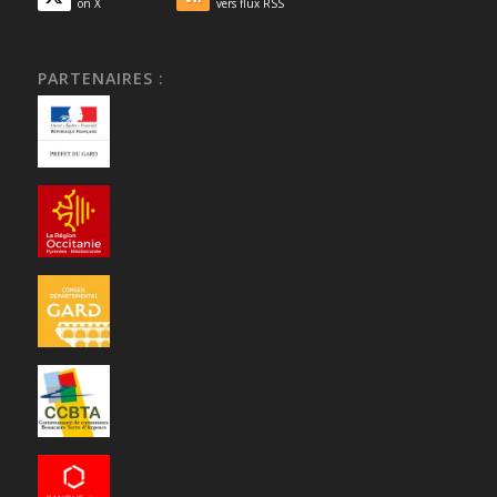
on X
vers flux RSS
PARTENAIRES :