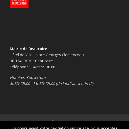
Mairie de Beaucaire
Hôtel de Ville - place Georges Clemenceau
BP 134 - 30302 Beaucaire
Téléphone : 04 66 59 10 06
Horaires d'ouverture
8h30/12h00 - 13h30/17h00 (du lundi au vendredi)
Copyright © 2016 -
Le site officiel de la ville de Beaucaire
-
Mentions
légales
En poursuivant votre navigation sur ce site, vous acceptez