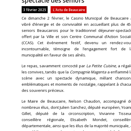
spectacle des seniors
3 février 2025
L'Actu de Beaucaire
Ce dimanche 2 février, le Casino Municipal de Beaucaire 
vibré d’énergie et de convivialité en accueillant plus de 4
seniors Beaucairois pour le traditionnel déjeuner-spectacl
offert par la Ville et son Centre Communal d’Action Social
(CCAS). Cet événement festif, devenu un rendez-vou
incontournable, témoigne de l’engagement fort de l
municipalité en faveur de ses aînés.
Le repas, savamment concocté par
La Petite Cuisine
, a réga
les convives, tandis que la
Compagnie Magenta
a enflammé l
scène avec un spectacle dynamique, mêlant chanson
emblématiques et moments de nostalgie, rappelant à chacu
des souvenirs précieux.
Le Maire de Beaucaire, Nelson Chaudon, accompagné d
nombreux élus, dont Julien Sanchez, député européen, Yoan
Gillet, député de la circonscription, Vivianne Tisseur
conseillère régionale, Elisabeth Mondet, conseillèr
départementale, ainsi que les élus de la majorité municipale,