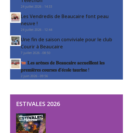
Téléthon
24 juillet 2026 - 14:33
Les Vendredis de Beaucaire font peau
neuve !
24 juillet 2026 - 12:44
Une fin de saison conviviale pour le club
Courir à Beaucaire
7 juillet 2026 - 08:50
𝐋𝐞𝐬 𝐚𝐫𝐞̀𝐧𝐞𝐬 𝐝𝐞 𝐁𝐞𝐚𝐮𝐜𝐚𝐢𝐫𝐞 𝐚𝐜𝐜𝐮𝐞𝐢𝐥𝐥𝐞𝐧𝐭 𝐥𝐞𝐬
𝐩𝐫𝐞𝐦𝐢𝐞̀𝐫𝐞𝐬 𝐜𝐨𝐮𝐫𝐬𝐞𝐬 𝐝’𝐞́𝐜𝐨𝐥𝐞 𝐭𝐚𝐮𝐫𝐢𝐧𝐞 !
2 juin 2026 - 09:56
ESTIVALES 2026