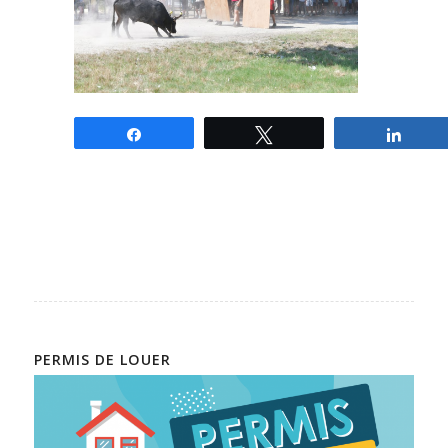
Partagez
Tweetez
Parta
PERMIS DE LOUER