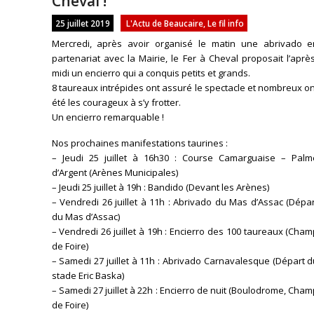
Cheval !
25 juillet 2019
L'Actu de Beaucaire
,
Le fil info
Mercredi, après avoir organisé le matin une abrivado e
partenariat avec la Mairie, le Fer à Cheval proposait l’aprè
midi un encierro qui a conquis petits et grands.
8 taureaux intrépides ont assuré le spectacle et nombreux o
été les courageux à s’y frotter.
Un encierro remarquable !
Nos prochaines manifestations taurines :
– Jeudi 25 juillet à 16h30 : Course Camarguaise – Palm
d’Argent (Arènes Municipales)
– Jeudi 25 juillet à 19h : Bandido (Devant les Arènes)
– Vendredi 26 juillet à 11h : Abrivado du Mas d’Assac (Dépa
du Mas d’Assac)
– Vendredi 26 juillet à 19h : Encierro des 100 taureaux (Cha
de Foire)
– Samedi 27 juillet à 11h : Abrivado Carnavalesque (Départ 
stade Eric Baska)
– Samedi 27 juillet à 22h : Encierro de nuit (Boulodrome, Cha
de Foire)