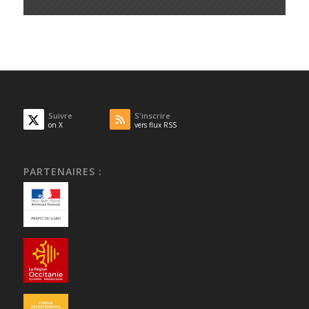
Suivre
S'inscrire
on X
vers flux RSS
PARTENAIRES :