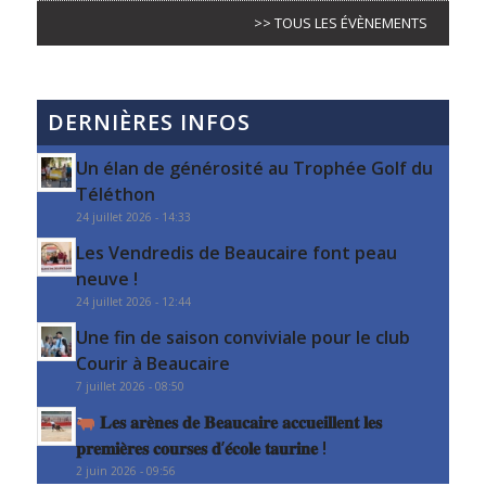
>> TOUS LES ÉVÈNEMENTS
DERNIÈRES INFOS
Un élan de générosité au Trophée Golf du
Téléthon
24 juillet 2026 - 14:33
Les Vendredis de Beaucaire font peau
neuve !
24 juillet 2026 - 12:44
Une fin de saison conviviale pour le club
Courir à Beaucaire
7 juillet 2026 - 08:50
𝐋𝐞𝐬 𝐚𝐫𝐞̀𝐧𝐞𝐬 𝐝𝐞 𝐁𝐞𝐚𝐮𝐜𝐚𝐢𝐫𝐞 𝐚𝐜𝐜𝐮𝐞𝐢𝐥𝐥𝐞𝐧𝐭 𝐥𝐞𝐬
𝐩𝐫𝐞𝐦𝐢𝐞̀𝐫𝐞𝐬 𝐜𝐨𝐮𝐫𝐬𝐞𝐬 𝐝’𝐞́𝐜𝐨𝐥𝐞 𝐭𝐚𝐮𝐫𝐢𝐧𝐞 !
2 juin 2026 - 09:56