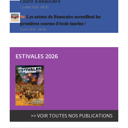
Courir à Beaucaire
7 juillet 2026 - 08:50
𝐋𝐞𝐬 𝐚𝐫𝐞̀𝐧𝐞𝐬 𝐝𝐞 𝐁𝐞𝐚𝐮𝐜𝐚𝐢𝐫𝐞 𝐚𝐜𝐜𝐮𝐞𝐢𝐥𝐥𝐞𝐧𝐭 𝐥𝐞𝐬
𝐩𝐫𝐞𝐦𝐢𝐞̀𝐫𝐞𝐬 𝐜𝐨𝐮𝐫𝐬𝐞𝐬 𝐝’𝐞́𝐜𝐨𝐥𝐞 𝐭𝐚𝐮𝐫𝐢𝐧𝐞 !
2 juin 2026 - 09:56
ESTIVALES 2026
>> VOIR TOUTES NOS PUBLICATIONS