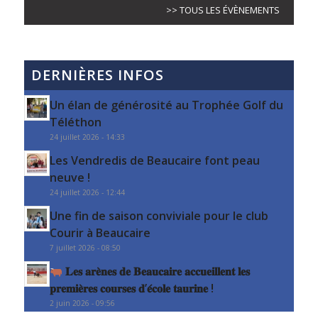
>> TOUS LES ÉVÈNEMENTS
DERNIÈRES INFOS
Un élan de générosité au Trophée Golf du
Téléthon
24 juillet 2026 - 14:33
Les Vendredis de Beaucaire font peau
neuve !
24 juillet 2026 - 12:44
Une fin de saison conviviale pour le club
Courir à Beaucaire
7 juillet 2026 - 08:50
𝐋𝐞𝐬 𝐚𝐫𝐞̀𝐧𝐞𝐬 𝐝𝐞 𝐁𝐞𝐚𝐮𝐜𝐚𝐢𝐫𝐞 𝐚𝐜𝐜𝐮𝐞𝐢𝐥𝐥𝐞𝐧𝐭 𝐥𝐞𝐬
𝐩𝐫𝐞𝐦𝐢𝐞̀𝐫𝐞𝐬 𝐜𝐨𝐮𝐫𝐬𝐞𝐬 𝐝’𝐞́𝐜𝐨𝐥𝐞 𝐭𝐚𝐮𝐫𝐢𝐧𝐞 !
2 juin 2026 - 09:56