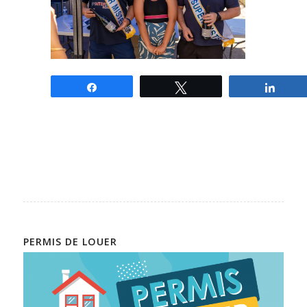
Partagez
Tweetez
Parta
PERMIS DE LOUER