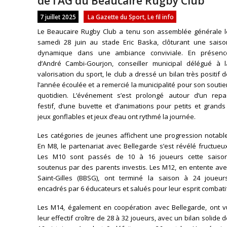
de l’AG du Beaucaire Rugby Club
7 juillet 2025
La Gazette du Sport
,
Le fil info
Le Beaucaire Rugby Club a tenu son assemblée générale l
samedi 28 juin au stade Eric Baska, clôturant une saiso
dynamique dans une ambiance conviviale. En présenc
d’André Cambi-Gourjon, conseiller municipal délégué à l
valorisation du sport, le club a dressé un bilan très positif 
l’année écoulée et a remercié la municipalité pour son souti
quotidien. L’événement s’est prolongé autour d’un repa
festif, d’une buvette et d’animations pour petits et grands
jeux gonflables et jeux d’eau ont rythmé la journée.
Les catégories de jeunes affichent une progression notable
En M8, le partenariat avec Bellegarde s’est révélé fructueu
Les M10 sont passés de 10 à 16 joueurs cette saison
soutenus par des parents investis. Les M12, en entente ave
Saint-Gilles (BBSG), ont terminé la saison à 24 joueurs
encadrés par 6 éducateurs et salués pour leur esprit combatif
Les M14, également en coopération avec Bellegarde, ont v
leur effectif croître de 28 à 32 joueurs, avec un bilan solide 