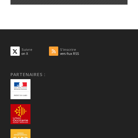
Suivre
S'inscrire
on X
vers flux RSS
PARTENAIRES :