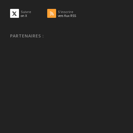
Suivre
S'inscrire
on X
vers flux RSS
PARTENAIRES :