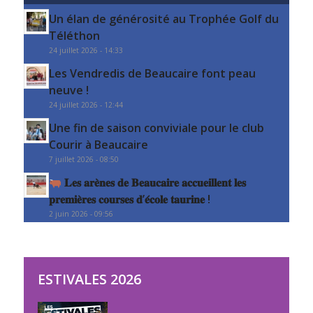
Un élan de générosité au Trophée Golf du
Téléthon
24 juillet 2026 - 14:33
Les Vendredis de Beaucaire font peau
neuve !
24 juillet 2026 - 12:44
Une fin de saison conviviale pour le club
Courir à Beaucaire
7 juillet 2026 - 08:50
𝐋𝐞𝐬 𝐚𝐫𝐞̀𝐧𝐞𝐬 𝐝𝐞 𝐁𝐞𝐚𝐮𝐜𝐚𝐢𝐫𝐞 𝐚𝐜𝐜𝐮𝐞𝐢𝐥𝐥𝐞𝐧𝐭 𝐥𝐞𝐬
𝐩𝐫𝐞𝐦𝐢𝐞̀𝐫𝐞𝐬 𝐜𝐨𝐮𝐫𝐬𝐞𝐬 𝐝’𝐞́𝐜𝐨𝐥𝐞 𝐭𝐚𝐮𝐫𝐢𝐧𝐞 !
2 juin 2026 - 09:56
ESTIVALES 2026