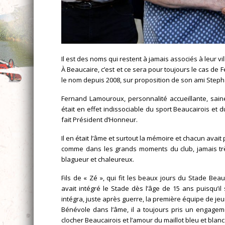
Il est des noms qui restent à jamais associés à leur vil
À Beaucaire, c’est et ce sera pour toujours le cas de
le nom depuis 2008, sur proposition de son ami Steph
Fernand Lamouroux, personnalité accueillante, sain
était en effet indissociable du sport Beaucairois et du
fait Président d’Honneur.
Il en était l’âme et surtout la mémoire et chacun avait
comme dans les grands moments du club, jamais très 
blagueur et chaleureux.
Fils de « Zé », qui fit les beaux jours du Stade B
avait intégré le Stade dès l’âge de 15 ans puisqu’il
intégra, juste après guerre, la première équipe de je
Bénévole dans l’âme, il a toujours pris un engageme
clocher Beaucairois et l’amour du maillot bleu et blanc