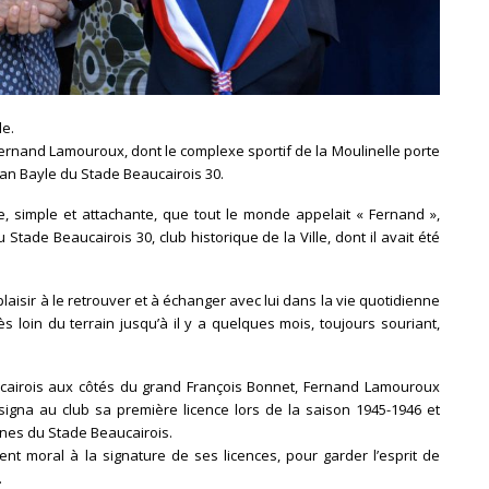
le.
 Fernand Lamouroux, dont le complexe sportif de la Moulinelle porte
an Bayle du Stade Beaucairois 30.
e, simple et attachante, que tout le monde appelait « Fernand »,
 Stade Beaucairois 30, club historique de la Ville, dont il avait été
 plaisir à le retrouver et à échanger avec lui dans la vie quotidienne
loin du terrain jusqu’à il y a quelques mois, toujours souriant,
eaucairois aux côtés du grand François Bonnet, Fernand Lamouroux
 signa au club sa première licence lors de la saison 1945-1946 et
unes du Stade Beaucairois.
nt moral à la signature de ses licences, pour garder l’esprit de
.