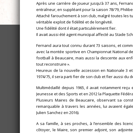
Après une carrière de joueur jusqu’à 37 ans, Ferna
entraîneur, en suppléant pour la saison 78/79, Philibe
Attaché farouchement à son club, malgré toutes les tur
véritable exploit de fidélité et de longévité.
Une fidélité dont il était particulièrement fier.
Il avait aussi été agent municipal affecté au Stade Sc
Fernand aura tout connu durant 73 saisons, et comme il
avec la montée sportive en Championnat National de 2
football à Beaucaire, mais aussi la descente aux enfe
tout reconstruire ».
Heureux de la nouvelle accession en Nationale 3 et
1974/75, il sera parti fier de son club et fier aussi d
Multimédaillé depuis 1965, il avait notamment reçu e
Jeunesse et des Sports et en 2012 la Plaquette Fédéral
Plusieurs Maires de Beaucaire, observant sa consta
remarquable à travers les années, lui avaient égalem
Julien Sanchez en 2016).
A sa famille, à ses proches, à l’ensemble des licen
côtoyer, le Maire, son premier adjoint, son adjoint