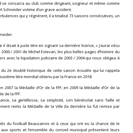
nd se consacra au club comme dirigeant, soigneur et même comme
rt Schneider victime d’un grave accident.
bulences qui y régnèrent, il a totalisé 73 saisons consécutives, un
hneider.
 disait à juste titre en signant sa dernière licence, « j’aurai vécu
000 / 2001 de Michel Estevan, les plus belles pages d’histoire du
rs avec la liquidation judiciaire de 2003 / 2004 qui nous obligea à
 du 2e doublé historique de cette saison écoulée qui lui rappela
u deuxième titre mondial obtenu par la France en 2018.
n 2007 la Médaille d’Or de la FFF, en 2009 la Médaille d’Or de la
e de la FFF.
nce, sa gentillesse, sa simplicité, son bénévolat sans faille et
ent remis la Médaille de la Ville (la dernière lui fut remise par
ciés du football Beaucairois et à ceux qui ont eu la chance de le
e aux sports et l’ensemble du conseil municipal présentent leurs