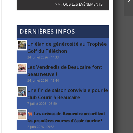
>> TOUS LES ÉVÈNEMENTS
DERNIÈRES INFOS
Un élan de générosité au Trophée
Golf du Téléthon
24 juillet 2026 - 14:33
Les Vendredis de Beaucaire font
peau neuve !
24 juillet 2026 - 12:44
Une fin de saison conviviale pour le
club Courir à Beaucaire
7 juillet 2026 - 08:50
𝐋𝐞𝐬 𝐚𝐫𝐞̀𝐧𝐞𝐬 𝐝𝐞 𝐁𝐞𝐚𝐮𝐜𝐚𝐢𝐫𝐞 𝐚𝐜𝐜𝐮𝐞𝐢𝐥𝐥𝐞𝐧𝐭
𝐥𝐞𝐬 𝐩𝐫𝐞𝐦𝐢𝐞̀𝐫𝐞𝐬 𝐜𝐨𝐮𝐫𝐬𝐞𝐬 𝐝’𝐞́𝐜𝐨𝐥𝐞 𝐭𝐚𝐮𝐫𝐢𝐧𝐞 !
2 juin 2026 - 09:56