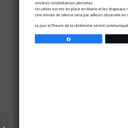
sincères condoléances attristées.
Un cahier est mis en place en Mairie et les drapeaux 
Une minute de silence sera par ailleurs observée en 
Le jour et l’heure de la cérémonie seront communiqu
Partagez
Vif succès pour le
premier après-midi