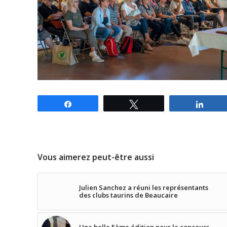
Partagez
Tweetez
Parta
Vous aimerez peut-être aussi
Julien Sanchez a réuni les représentants
des clubs taurins de Beaucaire
Une belle 5ème édition pour le concours