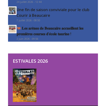
24 juillet 2026 - 12:44
Une fin de saison conviviale pour le club
Courir à Beaucaire
7 juillet 2026 - 08:50
𝐋𝐞𝐬 𝐚𝐫𝐞̀𝐧𝐞𝐬 𝐝𝐞 𝐁𝐞𝐚𝐮𝐜𝐚𝐢𝐫𝐞 𝐚𝐜𝐜𝐮𝐞𝐢𝐥𝐥𝐞𝐧𝐭 𝐥𝐞𝐬
𝐩𝐫𝐞𝐦𝐢𝐞̀𝐫𝐞𝐬 𝐜𝐨𝐮𝐫𝐬𝐞𝐬 𝐝’𝐞́𝐜𝐨𝐥𝐞 𝐭𝐚𝐮𝐫𝐢𝐧𝐞 !
2 juin 2026 - 09:56
ESTIVALES 2026