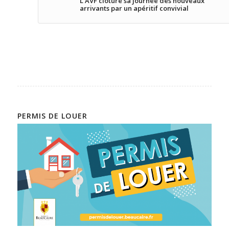
L’AVF clôture sa journée des nouveaux
arrivants par un apéritif convivial
PERMIS DE LOUER