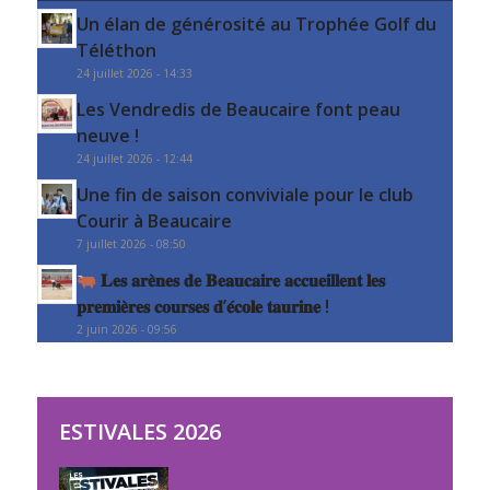
Un élan de générosité au Trophée Golf du
Téléthon
24 juillet 2026 - 14:33
Les Vendredis de Beaucaire font peau
neuve !
24 juillet 2026 - 12:44
Une fin de saison conviviale pour le club
Courir à Beaucaire
7 juillet 2026 - 08:50
𝐋𝐞𝐬 𝐚𝐫𝐞̀𝐧𝐞𝐬 𝐝𝐞 𝐁𝐞𝐚𝐮𝐜𝐚𝐢𝐫𝐞 𝐚𝐜𝐜𝐮𝐞𝐢𝐥𝐥𝐞𝐧𝐭 𝐥𝐞𝐬
𝐩𝐫𝐞𝐦𝐢𝐞̀𝐫𝐞𝐬 𝐜𝐨𝐮𝐫𝐬𝐞𝐬 𝐝’𝐞́𝐜𝐨𝐥𝐞 𝐭𝐚𝐮𝐫𝐢𝐧𝐞 !
2 juin 2026 - 09:56
ESTIVALES 2026