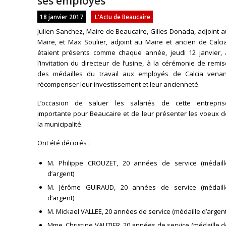
ses employés
18 janvier 2017
L'Actu de Beaucaire
Julien Sanchez, Maire de Beaucaire, Gilles Donada, adjoint 
Maire, et Max Soulier, adjoint au Maire et ancien de Calci
étaient présents comme chaque année, jeudi 12 janvier, 
l’invitation du directeur de l’usine, à la cérémonie de remi
des médailles du travail aux employés de Calcia venan
récompenser leur investissement et leur ancienneté.
L’occasion de saluer les salariés de cette entrepris
importante pour Beaucaire et de leur présenter les voeux d
la municipalité.
Ont été décorés :
M. Philippe CROUZET, 20 années de service (médaill
d’argent)
M. Jérôme GUIRAUD, 20 années de service (médaill
d’argent)
M. Mickael VALLEE, 20 années de service (médaille d’argent
Mme. Christine VAUTIER, 20 années de service (médaille 