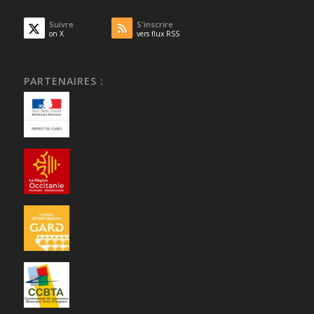
Suivre
S'inscrire
on X
vers flux RSS
PARTENAIRES :