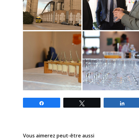
Partagez
Tweetez
Parta
Vous aimerez peut-être aussi