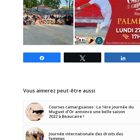
Partagez
Tweetez
Parta
Vous aimerez peut-être aussi
Courses camarguaises : La 1ère journée du
Muguet d’Or annonce une belle saison
2022 à Beaucaire !
Journée internationale des droits des
femmes