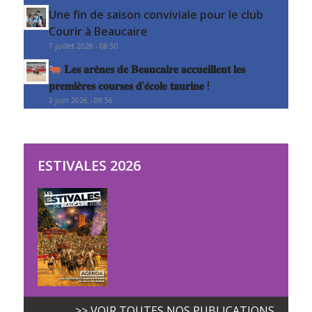
Une fin de saison conviviale pour le club
Courir à Beaucaire
7 juillet 2026 - 08:50
𝐋𝐞𝐬 𝐚𝐫𝐞̀𝐧𝐞𝐬 𝐝𝐞 𝐁𝐞𝐚𝐮𝐜𝐚𝐢𝐫𝐞 𝐚𝐜𝐜𝐮𝐞𝐢𝐥𝐥𝐞𝐧𝐭 𝐥𝐞𝐬
𝐩𝐫𝐞𝐦𝐢𝐞̀𝐫𝐞𝐬 𝐜𝐨𝐮𝐫𝐬𝐞𝐬 𝐝’𝐞́𝐜𝐨𝐥𝐞 𝐭𝐚𝐮𝐫𝐢𝐧𝐞 !
2 juin 2026 - 09:56
ESTIVALES 2026
>> VOIR TOUTES NOS PUBLICATIONS