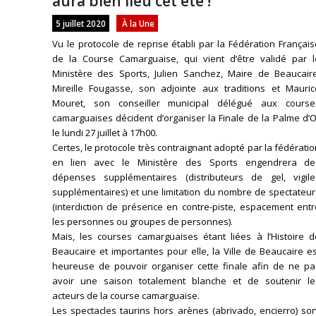
aura bien lieu cet été !
5 juillet 2020
À la Une
Vu le protocole de reprise établi par la Fédération Françai
de la Course Camarguaise, qui vient d’être validé par l
Ministère des Sports, Julien Sanchez, Maire de Beaucaire
Mireille Fougasse, son adjointe aux traditions et Mauric
Mouret, son conseiller municipal délégué aux course
camarguaises décident d’organiser la Finale de la Palme d’
le lundi 27 juillet à 17h00.
Certes, le protocole très contraignant adopté par la fédérati
en lien avec le Ministère des Sports engendrera de
dépenses supplémentaires (distributeurs de gel, vigile
supplémentaires) et une limitation du nombre de spectateur
(interdiction de présence en contre-piste, espacement entr
les personnes ou groupes de personnes).
Mais, les courses camarguaises étant liées à l’Histoire d
Beaucaire et importantes pour elle, la Ville de Beaucaire e
heureuse de pouvoir organiser cette finale afin de ne pa
avoir une saison totalement blanche et de soutenir le
acteurs de la course camarguaise.
Les spectacles taurins hors arènes (abrivado, encierro) so