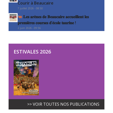
Courir à Beaucaire
7 juillet 2026 - 08:50
𝐋𝐞𝐬 𝐚𝐫𝐞̀𝐧𝐞𝐬 𝐝𝐞 𝐁𝐞𝐚𝐮𝐜𝐚𝐢𝐫𝐞 𝐚𝐜𝐜𝐮𝐞𝐢𝐥𝐥𝐞𝐧𝐭 𝐥𝐞𝐬
𝐩𝐫𝐞𝐦𝐢𝐞̀𝐫𝐞𝐬 𝐜𝐨𝐮𝐫𝐬𝐞𝐬 𝐝’𝐞́𝐜𝐨𝐥𝐞 𝐭𝐚𝐮𝐫𝐢𝐧𝐞 !
2 juin 2026 - 09:56
ESTIVALES 2026
>> VOIR TOUTES NOS PUBLICATIONS