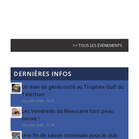
>> TOUS LES ÉVÈNEMENTS
DERNIÈRES INFOS
Un élan de générosité au Trophée Golf du
Téléthon
24 juillet 2026 - 14:33
Les Vendredis de Beaucaire font peau
neuve !
24 juillet 2026 - 12:44
Une fin de saison conviviale pour le club