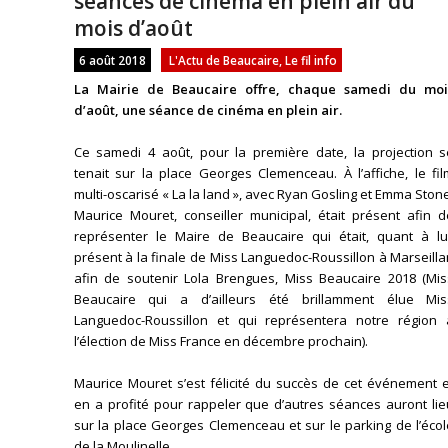
séances de cinéma en plein air du
mois d’août
6 août 2018
L'Actu de Beaucaire
,
Le fil info
La Mairie de Beaucaire offre, chaque samedi du moi
d’août, une séance de cinéma en plein air.
Ce samedi 4 août, pour la première date, la projection s
tenait sur la place Georges Clemenceau. À l’affiche, le fi
multi-oscarisé « La la land », avec Ryan Gosling et Emma Stone
Maurice Mouret, conseiller municipal, était présent afin d
représenter le Maire de Beaucaire qui était, quant à lui
présent à la finale de Miss Languedoc-Roussillon à Marseill
afin de soutenir Lola Brengues, Miss Beaucaire 2018 (Mis
Beaucaire qui a d’ailleurs été brillamment élue Mis
Languedoc-Roussillon et qui représentera notre région 
l’élection de Miss France en décembre prochain).
Maurice Mouret s’est félicité du succès de cet événement e
en a profité pour rappeler que d’autres séances auront lie
sur la place Georges Clemenceau et sur le parking de l’éco
de la Moulinelle.