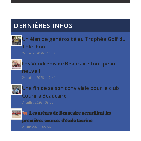
DERNIÈRES INFOS
Un élan de générosité au Trophée Golf du
Téléthon
24 juillet 2026 - 14:33
Les Vendredis de Beaucaire font peau
neuve !
24 juillet 2026 - 12:44
Une fin de saison conviviale pour le club
Courir à Beaucaire
7 juillet 2026 - 08:50
𝐋𝐞𝐬 𝐚𝐫𝐞̀𝐧𝐞𝐬 𝐝𝐞 𝐁𝐞𝐚𝐮𝐜𝐚𝐢𝐫𝐞 𝐚𝐜𝐜𝐮𝐞𝐢𝐥𝐥𝐞𝐧𝐭 𝐥𝐞𝐬
𝐩𝐫𝐞𝐦𝐢𝐞̀𝐫𝐞𝐬 𝐜𝐨𝐮𝐫𝐬𝐞𝐬 𝐝’𝐞́𝐜𝐨𝐥𝐞 𝐭𝐚𝐮𝐫𝐢𝐧𝐞 !
2 juin 2026 - 09:56