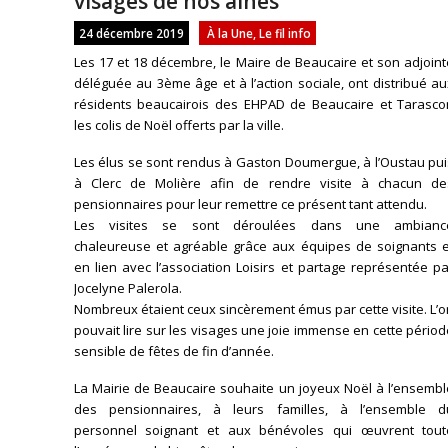
visages de nos aînés
24 décembre 2019
À la Une
,
Le fil info
Les 17 et 18 décembre, le Maire de Beaucaire et son adjoin
déléguée au 3ème âge et à l’action sociale, ont distribué a
résidents beaucairois des EHPAD de Beaucaire et Tarasco
les colis de Noël offerts par la ville.
Les élus se sont rendus à Gaston Doumergue, à l’Oustau pui
à Clerc de Molière afin de rendre visite à chacun de
pensionnaires pour leur remettre ce présent tant attendu.
Les visites se sont déroulées dans une ambianc
chaleureuse et agréable grâce aux équipes de soignants e
en lien avec l’association Loisirs et partage représentée p
Jocelyne Palerola.
Nombreux étaient ceux sincèrement émus par cette visite. L’
pouvait lire sur les visages une joie immense en cette pério
sensible de fêtes de fin d’année.
La Mairie de Beaucaire souhaite un joyeux Noël à l’ensembl
des pensionnaires, à leurs familles, à l’ensemble d
personnel soignant et aux bénévoles qui œuvrent tout