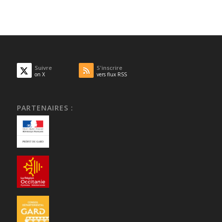
Suivre
S'inscrire
on X
vers flux RSS
PARTENAIRES :