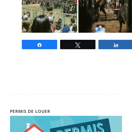
Partagez
Tweetez
Parta
PERMIS DE LOUER