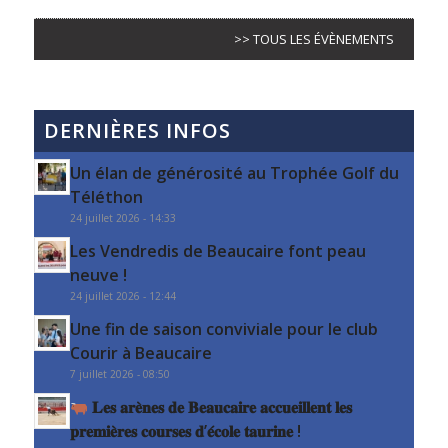
>> TOUS LES ÉVÈNEMENTS
DERNIÈRES INFOS
Un élan de générosité au Trophée Golf du
Téléthon
24 juillet 2026 - 14:33
Les Vendredis de Beaucaire font peau
neuve !
24 juillet 2026 - 12:44
Une fin de saison conviviale pour le club
Courir à Beaucaire
7 juillet 2026 - 08:50
𝐋𝐞𝐬 𝐚𝐫𝐞̀𝐧𝐞𝐬 𝐝𝐞 𝐁𝐞𝐚𝐮𝐜𝐚𝐢𝐫𝐞 𝐚𝐜𝐜𝐮𝐞𝐢𝐥𝐥𝐞𝐧𝐭 𝐥𝐞𝐬
𝐩𝐫𝐞𝐦𝐢𝐞̀𝐫𝐞𝐬 𝐜𝐨𝐮𝐫𝐬𝐞𝐬 𝐝’𝐞́𝐜𝐨𝐥𝐞 𝐭𝐚𝐮𝐫𝐢𝐧𝐞 !