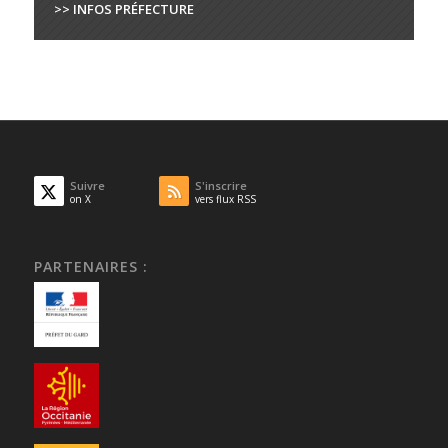
>> INFOS PRÉFECTURE
Suivre
S'inscrire
on X
vers flux RSS
PARTENAIRES :