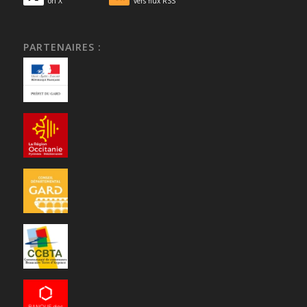
on X
vers flux RSS
PARTENAIRES :