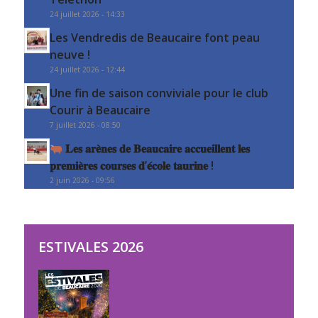
24 juillet 2026 - 14:33
Les Vendredis de Beaucaire font peau
neuve !
24 juillet 2026 - 12:44
Une fin de saison conviviale pour le club
Courir à Beaucaire
7 juillet 2026 - 08:50
𝐋𝐞𝐬 𝐚𝐫𝐞̀𝐧𝐞𝐬 𝐝𝐞 𝐁𝐞𝐚𝐮𝐜𝐚𝐢𝐫𝐞 𝐚𝐜𝐜𝐮𝐞𝐢𝐥𝐥𝐞𝐧𝐭 𝐥𝐞𝐬
𝐩𝐫𝐞𝐦𝐢𝐞̀𝐫𝐞𝐬 𝐜𝐨𝐮𝐫𝐬𝐞𝐬 𝐝’𝐞́𝐜𝐨𝐥𝐞 𝐭𝐚𝐮𝐫𝐢𝐧𝐞 !
2 juin 2026 - 09:56
ESTIVALES 2026