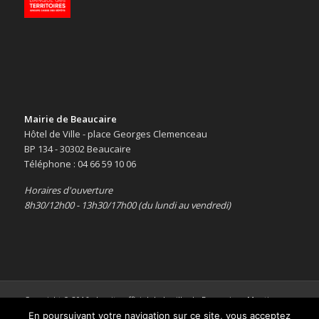
Mairie de Beaucaire
Hôtel de Ville - place Georges Clemenceau
BP 134 - 30302 Beaucaire
Téléphone : 04 66 59 10 06
Horaires d'ouverture
8h30/12h00 - 13h30/17h00 (du lundi au vendredi)
Copyright © 2016 -
Le site officiel de la ville de Beaucaire
-
Mentions
légales
En poursuivant votre navigation sur ce site, vous acceptez