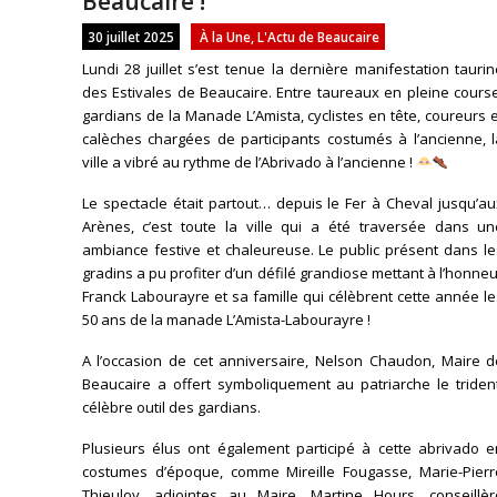
Beaucaire !
30 juillet 2025
À la Une
,
L'Actu de Beaucaire
Lundi 28 juillet s’est tenue la dernière manifestation tauri
des Estivales de Beaucaire. Entre taureaux en pleine cours
gardians de la Manade L’Amista, cyclistes en tête, coureurs 
calèches chargées de participants costumés à l’ancienne, l
ville a vibré au rythme de l’Abrivado à l’ancienne !
Le spectacle était partout… depuis le Fer à Cheval jusqu’a
Arènes, c’est toute la ville qui a été traversée dans un
ambiance festive et chaleureuse. Le public présent dans le
gradins a pu profiter d’un défilé grandiose mettant à l’honne
Franck Labourayre et sa famille qui célèbrent cette année l
50 ans de la manade L’Amista-Labourayre !
A l’occasion de cet anniversaire, Nelson Chaudon, Maire d
Beaucaire a offert symboliquement au patriarche le trident
célèbre outil des gardians.
Plusieurs élus ont également participé à cette abrivado e
costumes d’époque, comme Mireille Fougasse, Marie-Pierr
Thieuloy, adjointes au Maire, Martine Hours, conseillèr