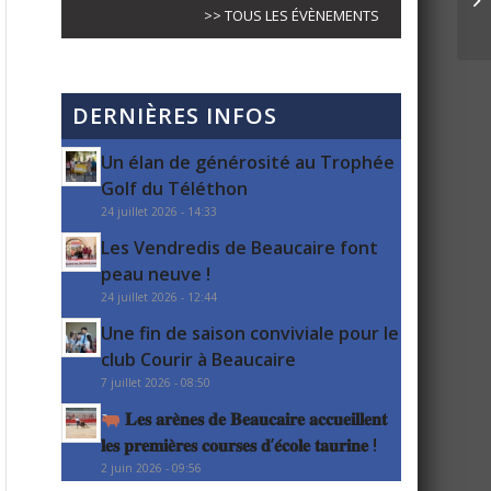
>> TOUS LES ÉVÈNEMENTS
DERNIÈRES INFOS
Un élan de générosité au Trophée
Golf du Téléthon
24 juillet 2026 - 14:33
Les Vendredis de Beaucaire font
peau neuve !
24 juillet 2026 - 12:44
Une fin de saison conviviale pour le
club Courir à Beaucaire
7 juillet 2026 - 08:50
𝐋𝐞𝐬 𝐚𝐫𝐞̀𝐧𝐞𝐬 𝐝𝐞 𝐁𝐞𝐚𝐮𝐜𝐚𝐢𝐫𝐞 𝐚𝐜𝐜𝐮𝐞𝐢𝐥𝐥𝐞𝐧𝐭
𝐥𝐞𝐬 𝐩𝐫𝐞𝐦𝐢𝐞̀𝐫𝐞𝐬 𝐜𝐨𝐮𝐫𝐬𝐞𝐬 𝐝’𝐞́𝐜𝐨𝐥𝐞 𝐭𝐚𝐮𝐫𝐢𝐧𝐞 !
2 juin 2026 - 09:56