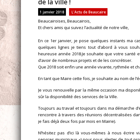
de la ville !
1 janvier 2018
L'Actu de Beaucaire
Beaucairoises, Beaucairois,
Et chers amis qui suivez l’actualité de notre ville,
En ce 1er janvier, je pose quelques instants ma c
quelques lignes je tiens tout d’abord à vous souha
heureuse année 2018.Je souhaite que votre santé et
d’avoir de nombreux projets et de les concrétiser.
Que 2018 soit enfin une année vivante, rythmée et ch
En tant que Maire cette fois, je souhaite au nom de 
Je vous renouvelle par la même occasion ma disponibil
sûr la disponibilité des services de la Ville.
Toujours au travail et toujours dans ma démarche d’é
rencontre à travers des réunions décentralisées da
je fais déjà deux fois par mois en Mairie).
N’hésitez pas d’ici là vous-mêmes à nous écrire via
services municipaux ») pour nous alerter de tout p