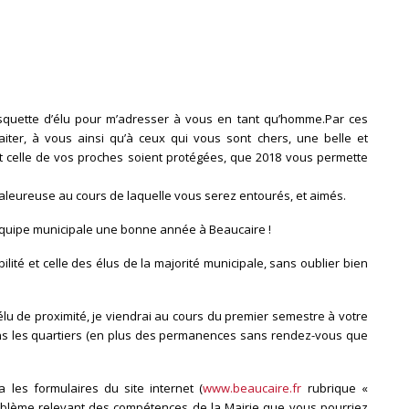
asquette d’élu pour m’adresser à vous en tant qu’homme.
Par ces
iter, à vous ainsi qu’à ceux qui vous sont chers, une belle et
 celle de vos proches soient protégées, que 2018 vous permette
aleureuse au cours de laquelle vous serez entourés, et aimés.
l’équipe municipale une bonne année à Beaucaire !
ité et celle des élus de la majorité municipale, sans oublier bien
lu de proximité, je viendrai au cours du premier semestre à votre
ns les quartiers (en plus des permanences sans rendez-vous que
 les formulaires du site internet (
www.beaucaire.fr
rubrique «
roblème relevant des compétences de la Mairie que vous pourriez