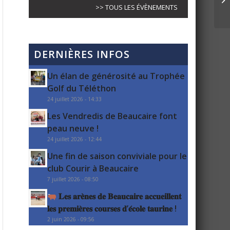
>> TOUS LES ÉVÈNEMENTS
DERNIÈRES INFOS
Un élan de générosité au Trophée
Golf du Téléthon
24 juillet 2026 - 14:33
Les Vendredis de Beaucaire font
peau neuve !
24 juillet 2026 - 12:44
Une fin de saison conviviale pour le
club Courir à Beaucaire
7 juillet 2026 - 08:50
𝐋𝐞𝐬 𝐚𝐫𝐞̀𝐧𝐞𝐬 𝐝𝐞 𝐁𝐞𝐚𝐮𝐜𝐚𝐢𝐫𝐞 𝐚𝐜𝐜𝐮𝐞𝐢𝐥𝐥𝐞𝐧𝐭
𝐥𝐞𝐬 𝐩𝐫𝐞𝐦𝐢𝐞̀𝐫𝐞𝐬 𝐜𝐨𝐮𝐫𝐬𝐞𝐬 𝐝’𝐞́𝐜𝐨𝐥𝐞 𝐭𝐚𝐮𝐫𝐢𝐧𝐞 !
2 juin 2026 - 09:56