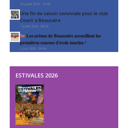
24 juillet 2026 - 12:44
Une fin de saison conviviale pour le club
Courir à Beaucaire
7 juillet 2026 - 08:50
𝐋𝐞𝐬 𝐚𝐫𝐞̀𝐧𝐞𝐬 𝐝𝐞 𝐁𝐞𝐚𝐮𝐜𝐚𝐢𝐫𝐞 𝐚𝐜𝐜𝐮𝐞𝐢𝐥𝐥𝐞𝐧𝐭 𝐥𝐞𝐬
𝐩𝐫𝐞𝐦𝐢𝐞̀𝐫𝐞𝐬 𝐜𝐨𝐮𝐫𝐬𝐞𝐬 𝐝’𝐞́𝐜𝐨𝐥𝐞 𝐭𝐚𝐮𝐫𝐢𝐧𝐞 !
2 juin 2026 - 09:56
ESTIVALES 2026