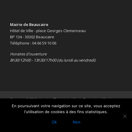
Mairie de Beaucaire
Hôtel de Ville - place Georges Clemenceau
BP 134 - 30302 Beaucaire
Téléphone : 04 66 59 10 06
Horaires d'ouverture
8h30/12h00 - 13h30/17h00 (du lundi au vendredi)
Copyright © 2016 -
Le site officiel de la ville de Beaucaire
-
Mentions
légales
En poursuivant votre navigation sur ce site, vous acceptez
l'utilisation de cookies à des fins statistiques.
Ok
Non