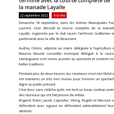
termine avec la course complète de
la manade Layalle
22 septembre 2022
À la Une
Dimanche 18 septembre, dans les Arènes Municipales Pau
Laurent, s’est déroulé la course complète de la manad
Layalle, organisée par le club taurin Fanfonne Guillierme 
partenariat avec la ville de Beaucaire.
Audrey Cimino, adjointe au maire déléguée à l’agriculture 
Maurice Mouret conseiller municipal délégué à la cours
camarguaise sont venus assister au spectacle et soutenir n
belles traditions.
Pendant plus de deux heures, les raseteurs n’ont rien lâché 
ont maintenu un très bon niveau pour honorer un spectacl
digne au public présent.
C’est donc sans relâche qu’ils ont livré un beau combat cont
des taureaux qui ont fait preuve de métier.
Brigand, Robin, Jacob, Capoulier, Viking, Regido et Mercure 
défendent avec vigueur en défendant admirablement leur
attributs.