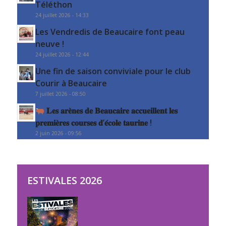
Téléthon
24 juillet 2026 - 14:33
Les Vendredis de Beaucaire font peau
neuve !
24 juillet 2026 - 12:44
Une fin de saison conviviale pour le club
Courir à Beaucaire
7 juillet 2026 - 08:50
𝐋𝐞𝐬 𝐚𝐫𝐞̀𝐧𝐞𝐬 𝐝𝐞 𝐁𝐞𝐚𝐮𝐜𝐚𝐢𝐫𝐞 𝐚𝐜𝐜𝐮𝐞𝐢𝐥𝐥𝐞𝐧𝐭 𝐥𝐞𝐬
𝐩𝐫𝐞𝐦𝐢𝐞̀𝐫𝐞𝐬 𝐜𝐨𝐮𝐫𝐬𝐞𝐬 𝐝’𝐞́𝐜𝐨𝐥𝐞 𝐭𝐚𝐮𝐫𝐢𝐧𝐞 !
2 juin 2026 - 09:56
ESTIVALES 2026