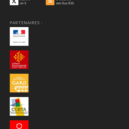
on X
vers flux RSS
PARTENAIRES :