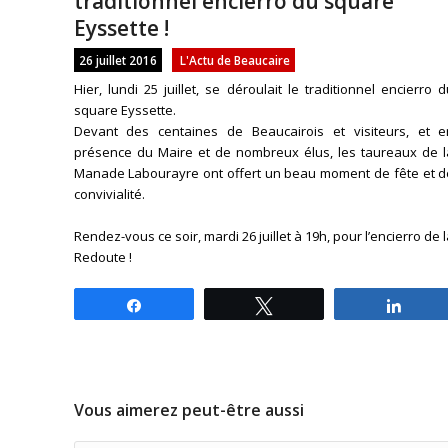
traditionnel encierro du square
Eyssette !
26 juillet 2016
L'Actu de Beaucaire
Hier, lundi 25 juillet, se déroulait le traditionnel encierro 
square Eyssette.
Devant des centaines de Beaucairois et visiteurs, et e
présence du Maire et de nombreux élus, les taureaux de l
Manade Labourayre ont offert un beau moment de fête et d
convivialité.
Rendez-vous ce soir, mardi 26 juillet à 19h, pour l’encierro de 
Redoute !
Partagez
Tweetez
Parta
Vous aimerez peut-être aussi