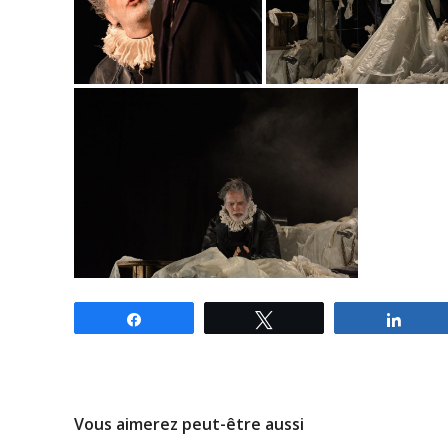
Partagez
Tweetez
Parta
Vous aimerez peut-être aussi