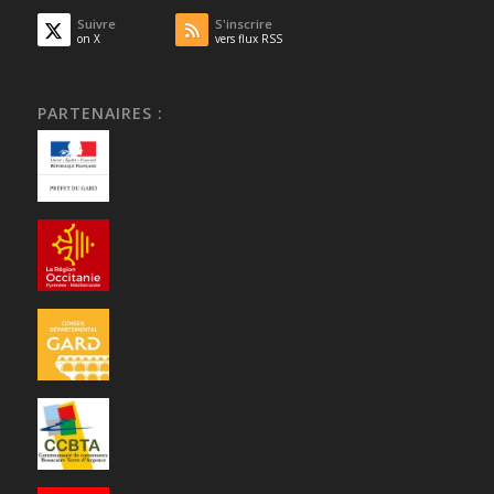
Suivre
S'inscrire
on X
vers flux RSS
PARTENAIRES :