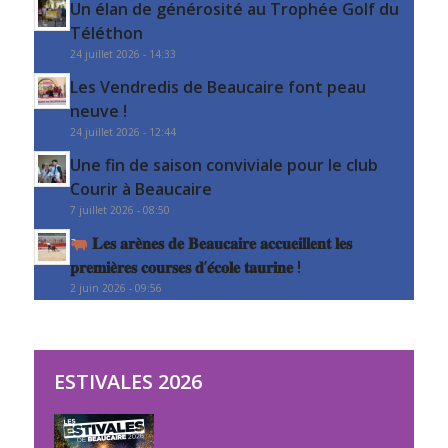
Un élan de générosité au Trophée Golf du
Téléthon
24 juillet 2026 - 14:33
Les Vendredis de Beaucaire font peau
neuve !
24 juillet 2026 - 12:44
Une fin de saison conviviale pour le club
Courir à Beaucaire
7 juillet 2026 - 08:50
𝐋𝐞𝐬 𝐚𝐫𝐞̀𝐧𝐞𝐬 𝐝𝐞 𝐁𝐞𝐚𝐮𝐜𝐚𝐢𝐫𝐞 𝐚𝐜𝐜𝐮𝐞𝐢𝐥𝐥𝐞𝐧𝐭 𝐥𝐞𝐬
𝐩𝐫𝐞𝐦𝐢𝐞̀𝐫𝐞𝐬 𝐜𝐨𝐮𝐫𝐬𝐞𝐬 𝐝’𝐞́𝐜𝐨𝐥𝐞 𝐭𝐚𝐮𝐫𝐢𝐧𝐞 !
2 juin 2026 - 09:56
ESTIVALES 2026