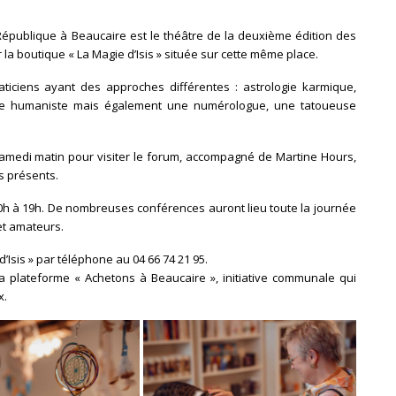
République à Beaucaire est le théâtre de la deuxième édition des
 la boutique « La Magie d’Isis » située sur cette même place.
ticiens ayant des approches différentes : astrologie karmique,
ogie humaniste mais également une numérologue, une tatoueuse
 samedi matin pour visiter le forum, accompagné de Martine Hours,
s présents.
0h à 19h. De nombreuses conférences auront lieu toute la journée
et amateurs.
’Isis » par téléphone au 04 66 74 21 95.
la plateforme « Achetons à Beaucaire », initiative communale qui
x.