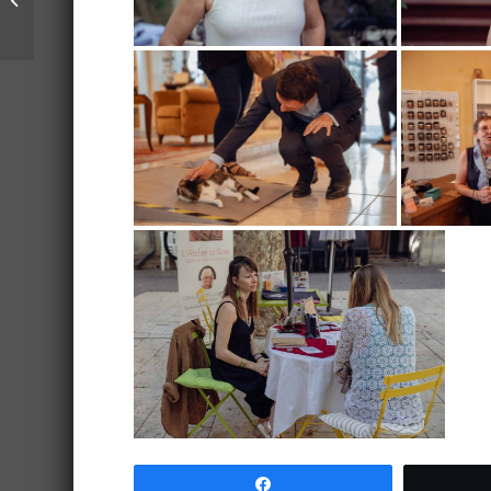
Beaucaire : La bonne
humeur au
programme !
Partagez