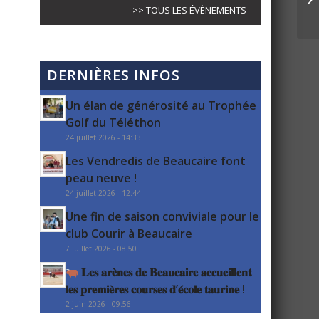
>> TOUS LES ÉVÈNEMENTS
DERNIÈRES INFOS
Un élan de générosité au Trophée
Golf du Téléthon
24 juillet 2026 - 14:33
Les Vendredis de Beaucaire font
peau neuve !
24 juillet 2026 - 12:44
Une fin de saison conviviale pour le
club Courir à Beaucaire
7 juillet 2026 - 08:50
𝐋𝐞𝐬 𝐚𝐫𝐞̀𝐧𝐞𝐬 𝐝𝐞 𝐁𝐞𝐚𝐮𝐜𝐚𝐢𝐫𝐞 𝐚𝐜𝐜𝐮𝐞𝐢𝐥𝐥𝐞𝐧𝐭
𝐥𝐞𝐬 𝐩𝐫𝐞𝐦𝐢𝐞̀𝐫𝐞𝐬 𝐜𝐨𝐮𝐫𝐬𝐞𝐬 𝐝’𝐞́𝐜𝐨𝐥𝐞 𝐭𝐚𝐮𝐫𝐢𝐧𝐞 !
2 juin 2026 - 09:56