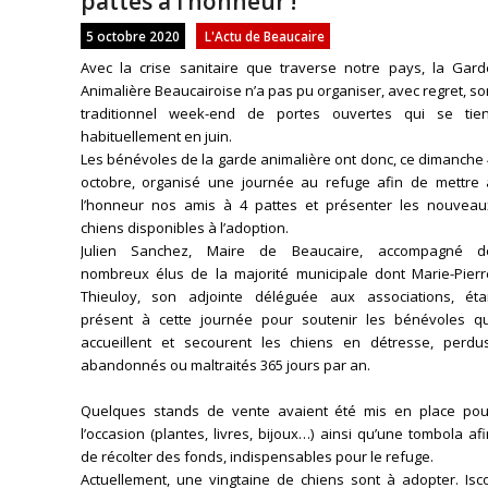
pattes à l’honneur !
5 octobre 2020
L'Actu de Beaucaire
Avec la crise sanitaire que traverse notre pays, la Gard
Animalière Beaucairoise n’a pas pu organiser, avec regret, s
traditionnel week-end de portes ouvertes qui se tien
habituellement en juin.
Les bénévoles de la garde animalière ont donc, ce dimanche
octobre, organisé une journée au refuge afin de mettre 
l’honneur nos amis à 4 pattes et présenter les nouveau
chiens disponibles à l’adoption.
Julien Sanchez, Maire de Beaucaire, accompagné d
nombreux élus de la majorité municipale dont Marie-Pierr
Thieuloy, son adjointe déléguée aux associations, étai
présent à cette journée pour soutenir les bénévoles qu
accueillent et secourent les chiens en détresse, perdus
abandonnés ou maltraités 365 jours par an.
Quelques stands de vente avaient été mis en place pou
l’occasion (plantes, livres, bijoux…) ainsi qu’une tombola af
de récolter des fonds, indispensables pour le refuge.
Actuellement, une vingtaine de chiens sont à adopter. Isco