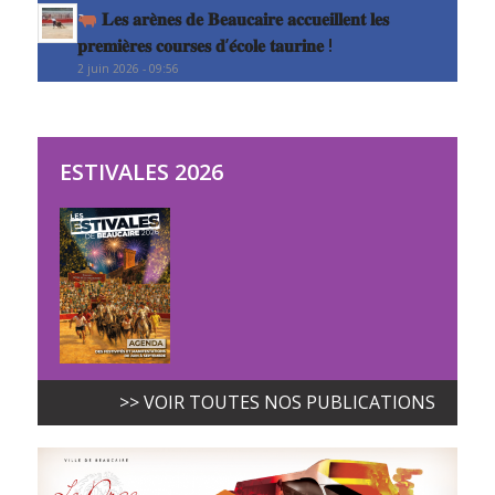
𝐋𝐞𝐬 𝐚𝐫𝐞̀𝐧𝐞𝐬 𝐝𝐞 𝐁𝐞𝐚𝐮𝐜𝐚𝐢𝐫𝐞 𝐚𝐜𝐜𝐮𝐞𝐢𝐥𝐥𝐞𝐧𝐭 𝐥𝐞𝐬
𝐩𝐫𝐞𝐦𝐢𝐞̀𝐫𝐞𝐬 𝐜𝐨𝐮𝐫𝐬𝐞𝐬 𝐝’𝐞́𝐜𝐨𝐥𝐞 𝐭𝐚𝐮𝐫𝐢𝐧𝐞 !
2 juin 2026 - 09:56
ESTIVALES 2026
>> VOIR TOUTES NOS PUBLICATIONS