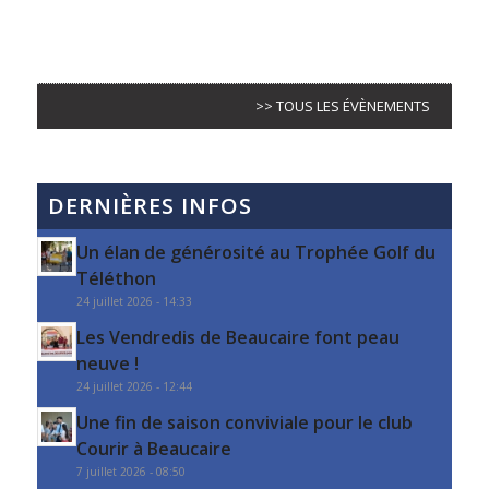
>> TOUS LES ÉVÈNEMENTS
DERNIÈRES INFOS
Un élan de générosité au Trophée Golf du
Téléthon
24 juillet 2026 - 14:33
Les Vendredis de Beaucaire font peau
neuve !
24 juillet 2026 - 12:44
Une fin de saison conviviale pour le club
Courir à Beaucaire
7 juillet 2026 - 08:50