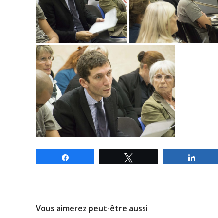
Partagez
Tweetez
Parta
Vous aimerez peut-être aussi