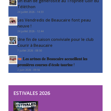
Un élan de générosité au Trophée Golf du
Téléthon
24 juillet 2026 - 14:33
Les Vendredis de Beaucaire font peau
neuve !
24 juillet 2026 - 12:44
Une fin de saison conviviale pour le club
Courir à Beaucaire
7 juillet 2026 - 08:50
𝐋𝐞𝐬 𝐚𝐫𝐞̀𝐧𝐞𝐬 𝐝𝐞 𝐁𝐞𝐚𝐮𝐜𝐚𝐢𝐫𝐞 𝐚𝐜𝐜𝐮𝐞𝐢𝐥𝐥𝐞𝐧𝐭 𝐥𝐞𝐬
𝐩𝐫𝐞𝐦𝐢𝐞̀𝐫𝐞𝐬 𝐜𝐨𝐮𝐫𝐬𝐞𝐬 𝐝’𝐞́𝐜𝐨𝐥𝐞 𝐭𝐚𝐮𝐫𝐢𝐧𝐞 !
2 juin 2026 - 09:56
ESTIVALES 2026