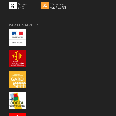
Suivre
S'inscrire
on X
vers flux RSS
PARTENAIRES :