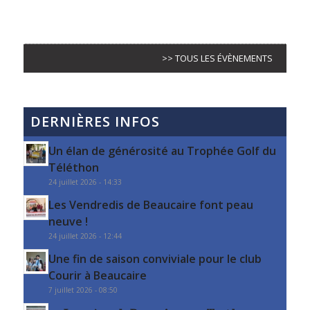
>> TOUS LES ÉVÈNEMENTS
DERNIÈRES INFOS
Un élan de générosité au Trophée Golf du
Téléthon
24 juillet 2026 - 14:33
Les Vendredis de Beaucaire font peau
neuve !
24 juillet 2026 - 12:44
Une fin de saison conviviale pour le club
Courir à Beaucaire
7 juillet 2026 - 08:50