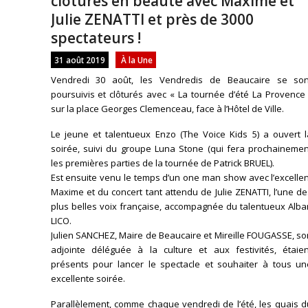
clôturés en beauté avec Maxime et
Julie ZENATTI et près de 3000
spectateurs !
31 août 2019
À la Une
Vendredi 30 août, les Vendredis de Beaucaire se son
poursuivis et clôturés avec « La tournée d’été La Provence
sur la place Georges Clemenceau, face à l’Hôtel de Ville.
Le jeune et talentueux Enzo (The Voice Kids 5) a ouvert l
soirée, suivi du groupe Luna Stone (qui fera prochainemen
les premières parties de la tournée de Patrick BRUEL).
Est ensuite venu le temps d’un one man show avec l’excelle
Maxime et du concert tant attendu de Julie ZENATTI, l’une d
plus belles voix française, accompagnée du talentueux Alba
LICO.
Julien SANCHEZ, Maire de Beaucaire et Mireille FOUGASSE, s
adjointe déléguée à la culture et aux festivités, étaien
présents pour lancer le spectacle et souhaiter à tous un
excellente soirée.
Parallèlement, comme chaque vendredi de l’été, les quais d