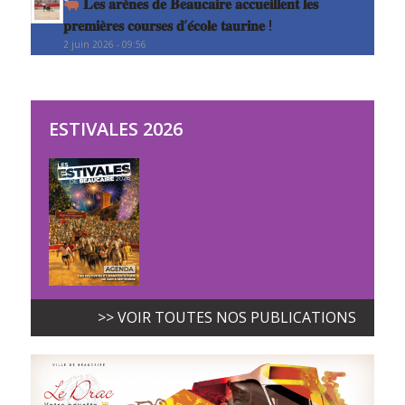
𝐋𝐞𝐬 𝐚𝐫𝐞̀𝐧𝐞𝐬 𝐝𝐞 𝐁𝐞𝐚𝐮𝐜𝐚𝐢𝐫𝐞 𝐚𝐜𝐜𝐮𝐞𝐢𝐥𝐥𝐞𝐧𝐭 𝐥𝐞𝐬
𝐩𝐫𝐞𝐦𝐢𝐞̀𝐫𝐞𝐬 𝐜𝐨𝐮𝐫𝐬𝐞𝐬 𝐝’𝐞́𝐜𝐨𝐥𝐞 𝐭𝐚𝐮𝐫𝐢𝐧𝐞 !
2 juin 2026 - 09:56
ESTIVALES 2026
>> VOIR TOUTES NOS PUBLICATIONS