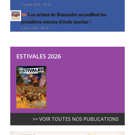
7 juillet 2026 - 08:50
𝐋𝐞𝐬 𝐚𝐫𝐞̀𝐧𝐞𝐬 𝐝𝐞 𝐁𝐞𝐚𝐮𝐜𝐚𝐢𝐫𝐞 𝐚𝐜𝐜𝐮𝐞𝐢𝐥𝐥𝐞𝐧𝐭 𝐥𝐞𝐬
𝐩𝐫𝐞𝐦𝐢𝐞̀𝐫𝐞𝐬 𝐜𝐨𝐮𝐫𝐬𝐞𝐬 𝐝’𝐞́𝐜𝐨𝐥𝐞 𝐭𝐚𝐮𝐫𝐢𝐧𝐞 !
2 juin 2026 - 09:56
ESTIVALES 2026
>> VOIR TOUTES NOS PUBLICATIONS