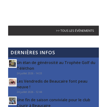
>> TOUS LES ÉVÈNEMENTS
DERNIÈRES INFOS
Un élan de générosité au Trophée Golf du
Téléthon
24 juillet 2026 - 14:33
Les Vendredis de Beaucaire font peau
neuve !
24 juillet 2026 - 12:44
Une fin de saison conviviale pour le club
Courir à Beaucaire