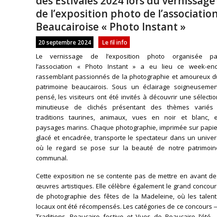
des Estivales 2024 lors du vernissage
de l’exposition photo de l’associatio
Beaucairoise « Photo Instant »
20 septembre 2024
Le fil info
Le vernissage de l’exposition photo organisée pa
l’association « Photo Instant » a eu lieu ce week-end
rassemblant passionnés de la photographie et amoureux d
patrimoine beaucairois. Sous un éclairage soigneusemen
pensé, les visiteurs ont été invités à découvrir une sélecti
minutieuse de clichés présentant des thèmes variés 
traditions taurines, animaux, vues en noir et blanc, e
paysages marins. Chaque photographie, imprimée sur papie
glacé et encadrée, transporte le spectateur dans un univer
où le regard se pose sur la beauté de notre patrimoin
communal.
Cette exposition ne se contente pas de mettre en avant de
œuvres artistiques. Elle célèbre également le grand concou
de photographie des fêtes de la Madeleine, où les talent
locaux ont été récompensés. Les catégories de ce concours 
Traditions, Beaucaire festive et Vues de Beaucaire l’été 