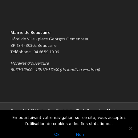
Mairie de Beaucaire
Hôtel de Ville - place Georges Clemenceau
BP 134 - 30302 Beaucaire
Téléphone : 04 66 59 10 06
Horaires d'ouverture
8h30/12h00 - 13h30/17h00 (du lundi au vendredi)
Copyright © 2016 -
Le site officiel de la ville de Beaucaire
-
Mentions
légales
En poursuivant votre navigation sur ce site, vous acceptez
l'utilisation de cookies à des fins statistiques.
Ok
Non