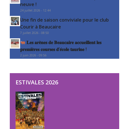
neuve !
24 juillet 2026 - 12:44
Une fin de saison conviviale pour le club
Courir à Beaucaire
7 juillet 2026 - 08:50
𝐋𝐞𝐬 𝐚𝐫𝐞̀𝐧𝐞𝐬 𝐝𝐞 𝐁𝐞𝐚𝐮𝐜𝐚𝐢𝐫𝐞 𝐚𝐜𝐜𝐮𝐞𝐢𝐥𝐥𝐞𝐧𝐭 𝐥𝐞𝐬
𝐩𝐫𝐞𝐦𝐢𝐞̀𝐫𝐞𝐬 𝐜𝐨𝐮𝐫𝐬𝐞𝐬 𝐝’𝐞́𝐜𝐨𝐥𝐞 𝐭𝐚𝐮𝐫𝐢𝐧𝐞 !
2 juin 2026 - 09:56
ESTIVALES 2026