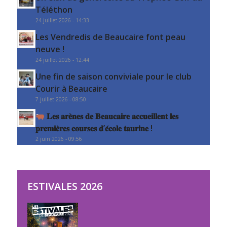
Téléthon
24 juillet 2026 - 14:33
Les Vendredis de Beaucaire font peau
neuve !
24 juillet 2026 - 12:44
Une fin de saison conviviale pour le club
Courir à Beaucaire
7 juillet 2026 - 08:50
𝐋𝐞𝐬 𝐚𝐫𝐞̀𝐧𝐞𝐬 𝐝𝐞 𝐁𝐞𝐚𝐮𝐜𝐚𝐢𝐫𝐞 𝐚𝐜𝐜𝐮𝐞𝐢𝐥𝐥𝐞𝐧𝐭 𝐥𝐞𝐬
𝐩𝐫𝐞𝐦𝐢𝐞̀𝐫𝐞𝐬 𝐜𝐨𝐮𝐫𝐬𝐞𝐬 𝐝’𝐞́𝐜𝐨𝐥𝐞 𝐭𝐚𝐮𝐫𝐢𝐧𝐞 !
2 juin 2026 - 09:56
ESTIVALES 2026