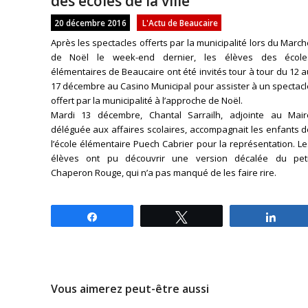
des écoles de la ville
20 décembre 2016
L'Actu de Beaucaire
Après les spectacles offerts par la municipalité lors du Marc
de Noël le week-end dernier, les élèves des école
élémentaires de Beaucaire ont été invités tour à tour du 12 
17 décembre au Casino Municipal pour assister à un spectac
offert par la municipalité à l’approche de Noël.
Mardi 13 décembre, Chantal Sarrailh, adjointe au Mair
déléguée aux affaires scolaires, accompagnait les enfants 
l’école élémentaire Puech Cabrier pour la représentation. L
élèves ont pu découvrir une version décalée du peti
Chaperon Rouge, qui n’a pas manqué de les faire rire.
Partagez
Tweetez
Parta
Vous aimerez peut-être aussi