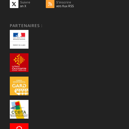
Suivre
S'inscrire
on X
vers flux RSS
PARTENAIRES :