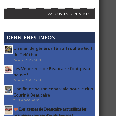
>> TOUS LES ÉVÈNEMENTS
DERNIÈRES INFOS
Un élan de générosité au Trophée Golf
du Téléthon
24 juillet 2026 - 14:33
Les Vendredis de Beaucaire font peau
neuve !
24 juillet 2026 - 12:44
Une fin de saison conviviale pour le club
Courir à Beaucaire
7 juillet 2026 - 08:50
𝐋𝐞𝐬 𝐚𝐫𝐞̀𝐧𝐞𝐬 𝐝𝐞 𝐁𝐞𝐚𝐮𝐜𝐚𝐢𝐫𝐞 𝐚𝐜𝐜𝐮𝐞𝐢𝐥𝐥𝐞𝐧𝐭 𝐥𝐞𝐬
𝐩𝐫𝐞𝐦𝐢𝐞̀𝐫𝐞𝐬 𝐜𝐨𝐮𝐫𝐬𝐞𝐬 𝐝’𝐞́𝐜𝐨𝐥𝐞 𝐭𝐚𝐮𝐫𝐢𝐧𝐞 !