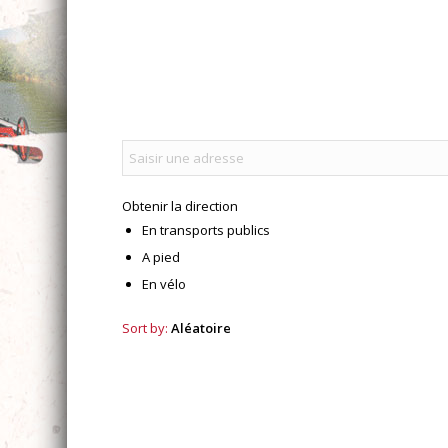
Obtenir la direction
En transports publics
A pied
En vélo
Sort by:
Aléatoire