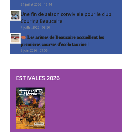
24 juillet 2026 - 12:44
Une fin de saison conviviale pour le club
Courir à Beaucaire
7 juillet 2026 - 08:50
𝐋𝐞𝐬 𝐚𝐫𝐞̀𝐧𝐞𝐬 𝐝𝐞 𝐁𝐞𝐚𝐮𝐜𝐚𝐢𝐫𝐞 𝐚𝐜𝐜𝐮𝐞𝐢𝐥𝐥𝐞𝐧𝐭 𝐥𝐞𝐬
𝐩𝐫𝐞𝐦𝐢𝐞̀𝐫𝐞𝐬 𝐜𝐨𝐮𝐫𝐬𝐞𝐬 𝐝’𝐞́𝐜𝐨𝐥𝐞 𝐭𝐚𝐮𝐫𝐢𝐧𝐞 !
2 juin 2026 - 09:56
ESTIVALES 2026