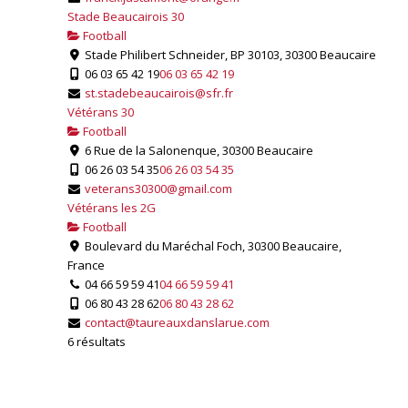
Stade Beaucairois 30
Football
Stade Philibert Schneider, BP 30103, 30300 Beaucaire
06 03 65 42 19
06 03 65 42 19
st.stadebeaucairois@sfr.fr
Vétérans 30
Football
6 Rue de la Salonenque, 30300 Beaucaire
06 26 03 54 35
06 26 03 54 35
veterans30300@gmail.com
Vétérans les 2G
Football
Boulevard du Maréchal Foch, 30300 Beaucaire,
France
04 66 59 59 41
04 66 59 59 41
06 80 43 28 62
06 80 43 28 62
contact@taureauxdanslarue.com
6 résultats