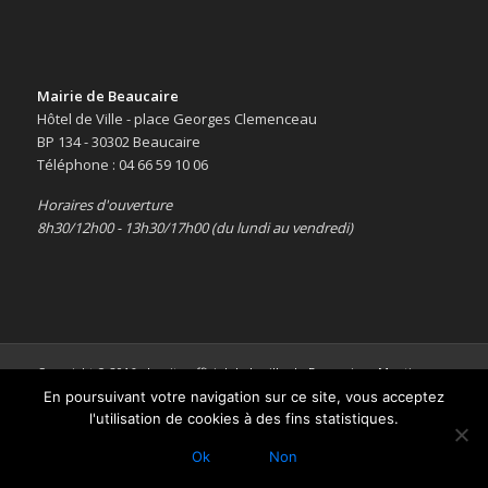
Mairie de Beaucaire
Hôtel de Ville - place Georges Clemenceau
BP 134 - 30302 Beaucaire
Téléphone : 04 66 59 10 06
Horaires d'ouverture
8h30/12h00 - 13h30/17h00 (du lundi au vendredi)
Copyright © 2016 -
Le site officiel de la ville de Beaucaire
-
Mentions
légales
En poursuivant votre navigation sur ce site, vous acceptez
l'utilisation de cookies à des fins statistiques.
Ok
Non