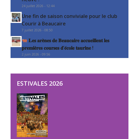
24 juillet 2026 - 12:44
Une fin de saison conviviale pour le club
Courir à Beaucaire
7 juillet 2026 - 08:50
𝐋𝐞𝐬 𝐚𝐫𝐞̀𝐧𝐞𝐬 𝐝𝐞 𝐁𝐞𝐚𝐮𝐜𝐚𝐢𝐫𝐞 𝐚𝐜𝐜𝐮𝐞𝐢𝐥𝐥𝐞𝐧𝐭 𝐥𝐞𝐬
𝐩𝐫𝐞𝐦𝐢𝐞̀𝐫𝐞𝐬 𝐜𝐨𝐮𝐫𝐬𝐞𝐬 𝐝’𝐞́𝐜𝐨𝐥𝐞 𝐭𝐚𝐮𝐫𝐢𝐧𝐞 !
2 juin 2026 - 09:56
ESTIVALES 2026