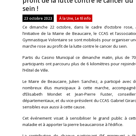
profit de la lutte contre le cancer du
sein !
23 octobre 2023
À la Une
,
Le fil info
Ce dimanche 22 octobre, dans le cadre d’octobre rose, 
l’initiative de la Mairie de Beaucaire, le CCAS et l’associati
Gymnastique Volontaire se sont mobilisés pour organiser un
marche rose au profit de la lutte contre le cancer du sein.
Partis du Casino Municipal ce dimanche matin, plus de 70
participants ont parcouru plus de 6 kilomètres pour rejoind
l’Hôtel de Ville.
Le Maire de Beaucaire, Julien Sanchez, a participé avec d
nombreux élus municipaux à cette marche, accompagné
d’Elisabeth Mondet et Jean-Pierre Fuster, conseiller
départementaux, et du vice-président du CCAS Gabriel Girar
sensibles eux aussi à cette cause.
Cet événement visait à sensibiliser le grand public à cett
maladie et à apporter la pierre beaucairoise à l’édifice.
La contribution de chaque participant (5€ minimum) a ét