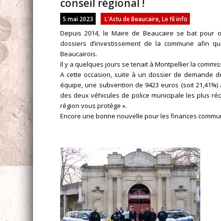
conseil régional !
5 mai 2023
L'Actu de Beaucaire
,
Le fil info
Depuis 2014, le Maire de Beaucaire se bat pour ob
dossiers d’investissement de la commune afin q
Beaucairois.
Il y a quelques jours se tenait à Montpellier la commi
A cette occasion, suite à un dossier de demande d
équipe, une subvention de 9423 euros (soit 21,41%) a 
des deux véhicules de police municipale les plus récent
région vous protège ».
Encore une bonne nouvelle pour les finances commun