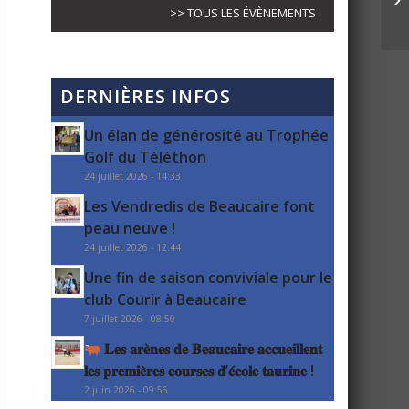
>> TOUS LES ÉVÈNEMENTS
DERNIÈRES INFOS
Un élan de générosité au Trophée
Golf du Téléthon
24 juillet 2026 - 14:33
Les Vendredis de Beaucaire font
peau neuve !
24 juillet 2026 - 12:44
Une fin de saison conviviale pour le
club Courir à Beaucaire
7 juillet 2026 - 08:50
𝐋𝐞𝐬 𝐚𝐫𝐞̀𝐧𝐞𝐬 𝐝𝐞 𝐁𝐞𝐚𝐮𝐜𝐚𝐢𝐫𝐞 𝐚𝐜𝐜𝐮𝐞𝐢𝐥𝐥𝐞𝐧𝐭
𝐥𝐞𝐬 𝐩𝐫𝐞𝐦𝐢𝐞̀𝐫𝐞𝐬 𝐜𝐨𝐮𝐫𝐬𝐞𝐬 𝐝’𝐞́𝐜𝐨𝐥𝐞 𝐭𝐚𝐮𝐫𝐢𝐧𝐞 !
2 juin 2026 - 09:56