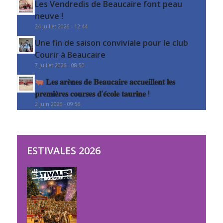
Les Vendredis de Beaucaire font peau
neuve !
24 juillet 2026 - 12:44
Une fin de saison conviviale pour le club
Courir à Beaucaire
7 juillet 2026 - 08:50
𝐋𝐞𝐬 𝐚𝐫𝐞̀𝐧𝐞𝐬 𝐝𝐞 𝐁𝐞𝐚𝐮𝐜𝐚𝐢𝐫𝐞 𝐚𝐜𝐜𝐮𝐞𝐢𝐥𝐥𝐞𝐧𝐭 𝐥𝐞𝐬
𝐩𝐫𝐞𝐦𝐢𝐞̀𝐫𝐞𝐬 𝐜𝐨𝐮𝐫𝐬𝐞𝐬 𝐝’𝐞́𝐜𝐨𝐥𝐞 𝐭𝐚𝐮𝐫𝐢𝐧𝐞 !
2 juin 2026 - 09:56
ESTIVALES 2026