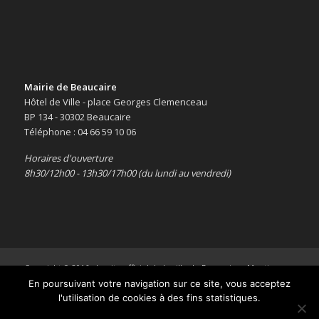
Mairie de Beaucaire
Hôtel de Ville - place Georges Clemenceau
BP 134 - 30302 Beaucaire
Téléphone : 04 66 59 10 06
Horaires d'ouverture
8h30/12h00 - 13h30/17h00 (du lundi au vendredi)
Copyright © 2016 -
Le site officiel de la ville de Beaucaire
-
Mentions
légales
En poursuivant votre navigation sur ce site, vous acceptez
l'utilisation de cookies à des fins statistiques.