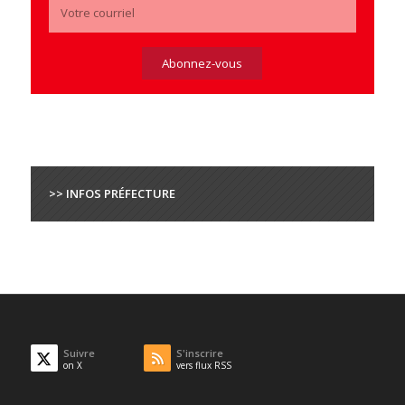
>> INFOS PRÉFECTURE
Suivre
S'inscrire
on X
vers flux RSS