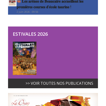
𝐋𝐞𝐬 𝐚𝐫𝐞̀𝐧𝐞𝐬 𝐝𝐞 𝐁𝐞𝐚𝐮𝐜𝐚𝐢𝐫𝐞 𝐚𝐜𝐜𝐮𝐞𝐢𝐥𝐥𝐞𝐧𝐭 𝐥𝐞𝐬
𝐩𝐫𝐞𝐦𝐢𝐞̀𝐫𝐞𝐬 𝐜𝐨𝐮𝐫𝐬𝐞𝐬 𝐝’𝐞́𝐜𝐨𝐥𝐞 𝐭𝐚𝐮𝐫𝐢𝐧𝐞 !
2 juin 2026 - 09:56
ESTIVALES 2026
>> VOIR TOUTES NOS PUBLICATIONS