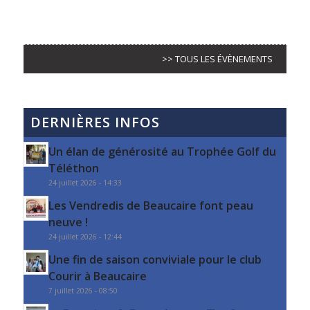
>> TOUS LES ÉVÈNEMENTS
DERNIÈRES INFOS
Un élan de générosité au Trophée Golf du
Téléthon
24 juillet 2026 - 14:33
Les Vendredis de Beaucaire font peau
neuve !
24 juillet 2026 - 12:44
Une fin de saison conviviale pour le club
Courir à Beaucaire
7 juillet 2026 - 08:50