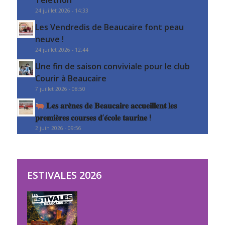
24 juillet 2026 - 14:33
Les Vendredis de Beaucaire font peau
neuve !
24 juillet 2026 - 12:44
Une fin de saison conviviale pour le club
Courir à Beaucaire
7 juillet 2026 - 08:50
𝐋𝐞𝐬 𝐚𝐫𝐞̀𝐧𝐞𝐬 𝐝𝐞 𝐁𝐞𝐚𝐮𝐜𝐚𝐢𝐫𝐞 𝐚𝐜𝐜𝐮𝐞𝐢𝐥𝐥𝐞𝐧𝐭 𝐥𝐞𝐬
𝐩𝐫𝐞𝐦𝐢𝐞̀𝐫𝐞𝐬 𝐜𝐨𝐮𝐫𝐬𝐞𝐬 𝐝’𝐞́𝐜𝐨𝐥𝐞 𝐭𝐚𝐮𝐫𝐢𝐧𝐞 !
2 juin 2026 - 09:56
ESTIVALES 2026