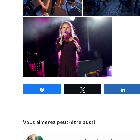
Partagez
Tweetez
Parta
Vous aimerez peut-être aussi