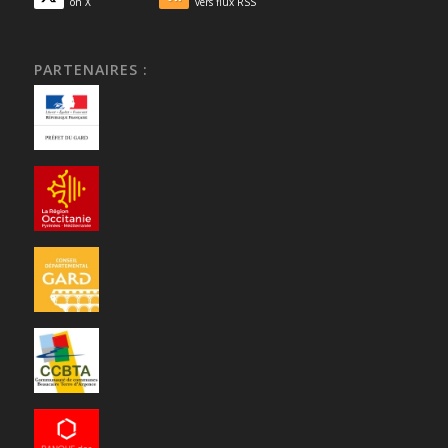
on X
vers flux RSS
PARTENAIRES :