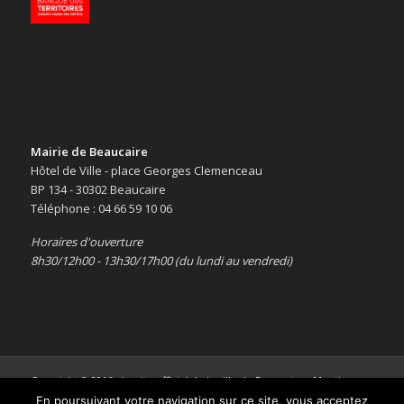
Mairie de Beaucaire
Hôtel de Ville - place Georges Clemenceau
BP 134 - 30302 Beaucaire
Téléphone : 04 66 59 10 06
Horaires d'ouverture
8h30/12h00 - 13h30/17h00 (du lundi au vendredi)
Copyright © 2016 -
Le site officiel de la ville de Beaucaire
-
Mentions
légales
En poursuivant votre navigation sur ce site, vous acceptez