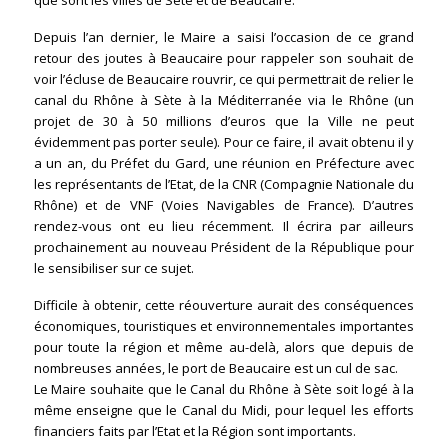
que sont les villes de Sète et de Beaucaire.
Depuis l’an dernier, le Maire a saisi l’occasion de ce grand
retour des joutes à Beaucaire pour rappeler son souhait de
voir l’écluse de Beaucaire rouvrir, ce qui permettrait de relier le
canal du Rhône à Sète à la Méditerranée via le Rhône (un
projet de 30 à 50 millions d’euros que la Ville ne peut
évidemment pas porter seule). Pour ce faire, il avait obtenu il y
a un an, du Préfet du Gard, une réunion en Préfecture avec
les représentants de l’Etat, de la CNR (Compagnie Nationale du
Rhône) et de VNF (Voies Navigables de France). D’autres
rendez-vous ont eu lieu récemment. Il écrira par ailleurs
prochainement au nouveau Président de la République pour
le sensibiliser sur ce sujet.
Difficile à obtenir, cette réouverture aurait des conséquences
économiques, touristiques et environnementales importantes
pour toute la région et même au-delà, alors que depuis de
nombreuses années, le port de Beaucaire est un cul de sac.
Le Maire souhaite que le Canal du Rhône à Sète soit logé à la
même enseigne que le Canal du Midi, pour lequel les efforts
financiers faits par l’Etat et la Région sont importants.