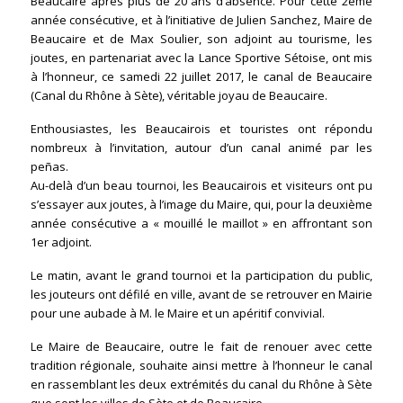
Beaucaire après plus de 20 ans d’absence. Pour cette 2ème
année consécutive, et à l’initiative de Julien Sanchez, Maire de
Beaucaire et de Max Soulier, son adjoint au tourisme, les
joutes, en partenariat avec la Lance Sportive Sétoise, ont mis
à l’honneur, ce samedi 22 juillet 2017, le canal de Beaucaire
(Canal du Rhône à Sète), véritable joyau de Beaucaire.
Enthousiastes, les Beaucairois et touristes ont répondu
nombreux à l’invitation, autour d’un canal animé par les
peñas.
Au-delà d’un beau tournoi, les Beaucairois et visiteurs ont pu
s’essayer aux joutes, à l’image du Maire, qui, pour la deuxième
année consécutive a « mouillé le maillot » en affrontant son
1er adjoint.
Le matin, avant le grand tournoi et la participation du public,
les jouteurs ont défilé en ville, avant de se retrouver en Mairie
pour une aubade à M. le Maire et un apéritif convivial.
Le Maire de Beaucaire, outre le fait de renouer avec cette
tradition régionale, souhaite ainsi mettre à l’honneur le canal
en rassemblant les deux extrémités du canal du Rhône à Sète