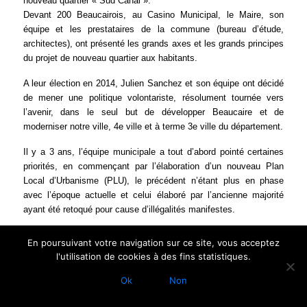
nouveau quartier « Sud Canal ».
Devant 200 Beaucairois, au Casino Municipal, le Maire, son
équipe et les prestataires de la commune (bureau d’étude,
architectes), ont présenté les grands axes et les grands principes
du projet de nouveau quartier aux habitants.
A leur élection en 2014, Julien Sanchez et son équipe ont décidé
de mener une politique volontariste, résolument tournée vers
l’avenir, dans le seul but de développer Beaucaire et de
moderniser notre ville, 4e ville et à terme 3e ville du département.
Il y a 3 ans, l’équipe municipale a tout d’abord pointé certaines
priorités, en commençant par l’élaboration d’un nouveau Plan
Local d’Urbanisme (PLU), le précédent n’étant plus en phase
avec l’époque actuelle et celui élaboré par l’ancienne majorité
ayant été retoqué pour cause d’illégalités manifestes.
Ce travail a été mené jusqu’à son terme, le nouveau ayant été
En poursuivant votre navigation sur ce site, vous acceptez
approuvé en décembre dernier, après 18 mois de préparation.
l'utilisation de cookies à des fins statistiques.
Parallèlement à cela, pour ne pas perdre de temps, la
Ok
Non
municipalité a travaillé sur des projets structurants et des
investissements pour l’avenir des Beaucairois et des prochaines