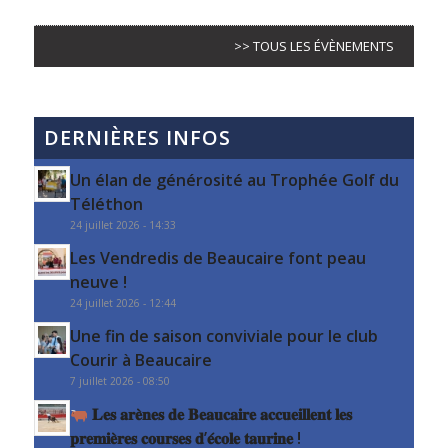
>> TOUS LES ÉVÈNEMENTS
DERNIÈRES INFOS
Un élan de générosité au Trophée Golf du
Téléthon
24 juillet 2026 - 14:33
Les Vendredis de Beaucaire font peau
neuve !
24 juillet 2026 - 12:44
Une fin de saison conviviale pour le club
Courir à Beaucaire
7 juillet 2026 - 08:50
𝐋𝐞𝐬 𝐚𝐫𝐞̀𝐧𝐞𝐬 𝐝𝐞 𝐁𝐞𝐚𝐮𝐜𝐚𝐢𝐫𝐞 𝐚𝐜𝐜𝐮𝐞𝐢𝐥𝐥𝐞𝐧𝐭 𝐥𝐞𝐬
𝐩𝐫𝐞𝐦𝐢𝐞̀𝐫𝐞𝐬 𝐜𝐨𝐮𝐫𝐬𝐞𝐬 𝐝’𝐞́𝐜𝐨𝐥𝐞 𝐭𝐚𝐮𝐫𝐢𝐧𝐞 !