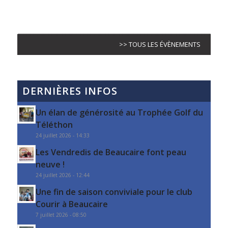
>> TOUS LES ÉVÈNEMENTS
DERNIÈRES INFOS
Un élan de générosité au Trophée Golf du
Téléthon
24 juillet 2026 - 14:33
Les Vendredis de Beaucaire font peau
neuve !
24 juillet 2026 - 12:44
Une fin de saison conviviale pour le club
Courir à Beaucaire
7 juillet 2026 - 08:50