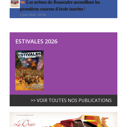
𝐋𝐞𝐬 𝐚𝐫𝐞̀𝐧𝐞𝐬 𝐝𝐞 𝐁𝐞𝐚𝐮𝐜𝐚𝐢𝐫𝐞 𝐚𝐜𝐜𝐮𝐞𝐢𝐥𝐥𝐞𝐧𝐭 𝐥𝐞𝐬
𝐩𝐫𝐞𝐦𝐢𝐞̀𝐫𝐞𝐬 𝐜𝐨𝐮𝐫𝐬𝐞𝐬 𝐝’𝐞́𝐜𝐨𝐥𝐞 𝐭𝐚𝐮𝐫𝐢𝐧𝐞 !
2 juin 2026 - 09:56
ESTIVALES 2026
>> VOIR TOUTES NOS PUBLICATIONS