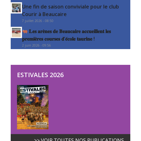
Une fin de saison conviviale pour le club
Courir à Beaucaire
7 juillet 2026 - 08:50
𝐋𝐞𝐬 𝐚𝐫𝐞̀𝐧𝐞𝐬 𝐝𝐞 𝐁𝐞𝐚𝐮𝐜𝐚𝐢𝐫𝐞 𝐚𝐜𝐜𝐮𝐞𝐢𝐥𝐥𝐞𝐧𝐭 𝐥𝐞𝐬
𝐩𝐫𝐞𝐦𝐢𝐞̀𝐫𝐞𝐬 𝐜𝐨𝐮𝐫𝐬𝐞𝐬 𝐝’𝐞́𝐜𝐨𝐥𝐞 𝐭𝐚𝐮𝐫𝐢𝐧𝐞 !
2 juin 2026 - 09:56
ESTIVALES 2026
>> VOIR TOUTES NOS PUBLICATIONS