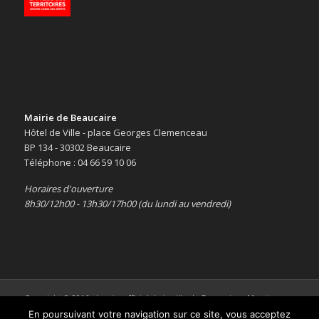
Mairie de Beaucaire
Hôtel de Ville - place Georges Clemenceau
BP 134 - 30302 Beaucaire
Téléphone : 04 66 59 10 06
Horaires d'ouverture
8h30/12h00 - 13h30/17h00 (du lundi au vendredi)
Copyright © 2016 -
Le site officiel de la ville de Beaucaire
-
Mentions
légales
En poursuivant votre navigation sur ce site, vous acceptez