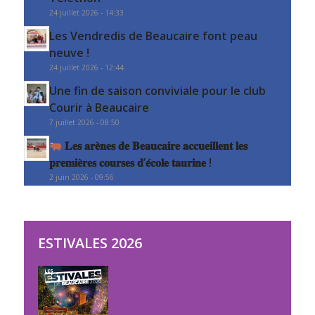
24 juillet 2026 - 14:33
Les Vendredis de Beaucaire font peau
neuve !
24 juillet 2026 - 12:44
Une fin de saison conviviale pour le club
Courir à Beaucaire
7 juillet 2026 - 08:50
𝐋𝐞𝐬 𝐚𝐫𝐞̀𝐧𝐞𝐬 𝐝𝐞 𝐁𝐞𝐚𝐮𝐜𝐚𝐢𝐫𝐞 𝐚𝐜𝐜𝐮𝐞𝐢𝐥𝐥𝐞𝐧𝐭 𝐥𝐞𝐬
𝐩𝐫𝐞𝐦𝐢𝐞̀𝐫𝐞𝐬 𝐜𝐨𝐮𝐫𝐬𝐞𝐬 𝐝’𝐞́𝐜𝐨𝐥𝐞 𝐭𝐚𝐮𝐫𝐢𝐧𝐞 !
2 juin 2026 - 09:56
ESTIVALES 2026